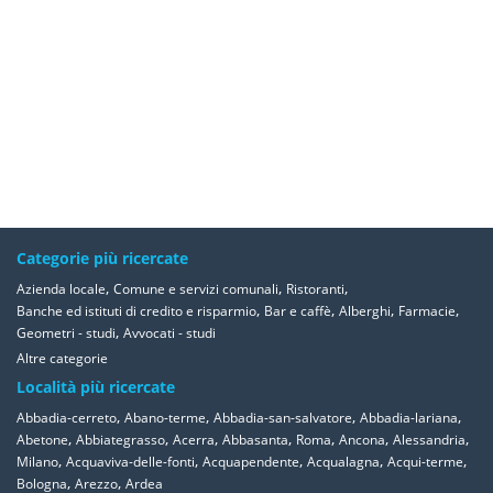
Categorie più ricercate
,
,
,
Azienda locale
Comune e servizi comunali
Ristoranti
,
,
,
,
Banche ed istituti di credito e risparmio
Bar e caffè
Alberghi
Farmacie
,
Geometri - studi
Avvocati - studi
Altre categorie
Località più ricercate
,
,
,
,
Abbadia-cerreto
Abano-terme
Abbadia-san-salvatore
Abbadia-lariana
,
,
,
,
,
,
,
Abetone
Abbiategrasso
Acerra
Abbasanta
Roma
Ancona
Alessandria
,
,
,
,
,
Milano
Acquaviva-delle-fonti
Acquapendente
Acqualagna
Acqui-terme
,
,
Bologna
Arezzo
Ardea