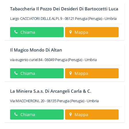
Tabaccheria Il Pozzo Dei Desideri Di Bartoccetti Luca
Largo CACCIATORI DELLE ALPI, 9
-
06121
Perugia
(Perugia) -
Umbria
Chiama
Mappa
Il Magico Mondo Di Altan
via eugenio curiel 84
-
06049
Perugia
(Perugia) -
Umbria
Chiama
Mappa
La Miniera S.a.s. Di Arcangeli Carla & C.
Via MACCHERONI, 20
-
06135
Perugia
(Perugia) -
Umbria
Chiama
Mappa