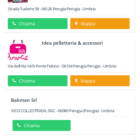
Strada Tuderte 58
-
06126
Perugia
Perugia -
Umbria
Chiama
Mappa
Idea pelletteria & accessori
Via dell'Ala 14/b Ponte Felcino
-
06134
Perugia
Perugia -
Umbria
Chiama
Mappa
Bakman Srl
VICO COLLESTRADA, SNC
-
06080
Perugia
(Perugia) -
Umbria
Chiama