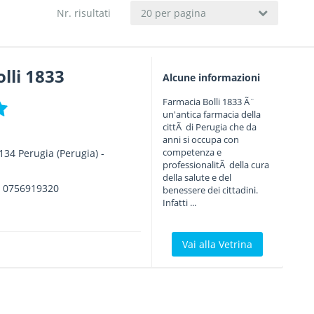
Nr. risultati
20 per pagina
lli 1833
Alcune informazioni
Farmacia Bolli 1833 Ã¨
un'antica farmacia della
cittÃ di Perugia che da
anni si occupa con
competenza e
134
Perugia
(Perugia) -
professionalitÃ della cura
della salute e del
.
0756919320
benessere dei cittadini.
Infatti ...
Vai alla Vetrina