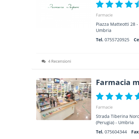
Farmacie
Piazza Matteotti 28
Umbria
Tel.
0755720925
Ce
4 Recensioni
Farmacia m
Farmacie
Strada Tiberina Nord
(Perugia) -
Umbria
Tel.
075604344
Fa