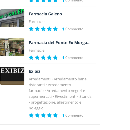
1
Commento
Farmacia Galeno
Farmacie
1
Commento
Farmacia del Ponte Ex Morganti
Farmacie
1
Commento
Exibiz
Arredamenti
Arredamento bar e
ristoranti
Arredamento
farmacie
Arredamento negozi e
supermercati
Rivestimenti
Stands
- progettazione, allestimento e
noleggio
1
Commento