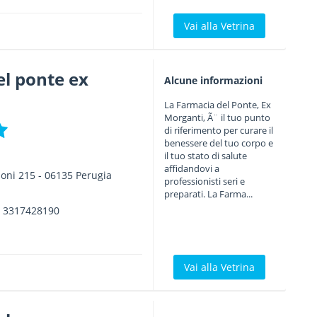
Vai alla Vetrina
l ponte ex
Alcune informazioni
La Farmacia del Ponte, Ex
Morganti, Ã¨ il tuo punto
di riferimento per curare il
benessere del tuo corpo e
il tuo stato di salute
affidandovi a
oni 215
-
06135
Perugia
professionisti seri e
preparati. La Farma...
.
3317428190
Vai alla Vetrina