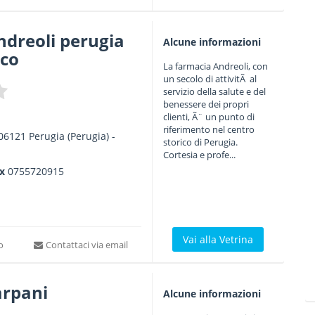
ndreoli perugia
Alcune informazioni
ico
La farmacia Andreoli, con
un secolo di attivitÃ al
servizio della salute e del
benessere dei propri
clienti, Ã¨ un punto di
riferimento nel centro
06121
Perugia
(Perugia) -
storico di Perugia.
Cortesia e profe...
ax
0755720915
Vai alla Vetrina
to
Contattaci via email
arpani
Alcune informazioni