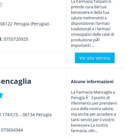
La Farmacia Tarpani si
prende cura del tuo
benessere e della tua
salute mettendoti a
disposizione i farmaci
-
06122
Perugia
(Perugia) -
tradizionali e i farmaci
omeopatici delle case di
l.
0755720925
produzione piÃ¹
importanti ...
Vai alla Vetrina
encaglia
Alcune informazioni
La Farmacia Mencaglia a
Perugia Ã¨ il punto di
riferimento per prendervi
cura della vostra salute,
ma anche per accedere a
 174/C/3,
-
06134
Perugia
tanti servizi per il vostro
benessere.La nostra
x
075604344
farmacia, oltr...