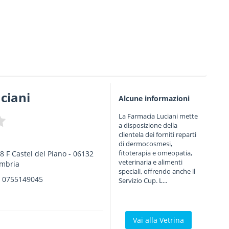
ciani
Alcune informazioni
La Farmacia Luciani mette
a disposizione della
clientela dei forniti reparti
di dermocosmesi,
fitoterapia e omeopatia,
8 F Castel del Piano
-
06132
veterinaria e alimenti
mbria
speciali, offrendo anche il
.
0755149045
Servizio Cup. L...
Vai alla Vetrina