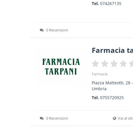
Tel.
074267135
0 Recensioni
Farmacia t
Farmacie
Piazza Matteotti, 28
Umbria
Tel.
0755720925
0 Recensioni
Vai al si