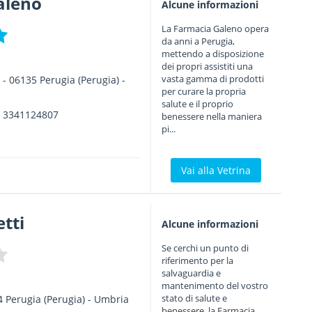
aleno
Alcune informazioni
La Farmacia Galeno opera
da anni a Perugia,
mettendo a disposizione
dei propri assistiti una
vasta gamma di prodotti
a
-
06135
Perugia
(Perugia) -
per curare la propria
salute e il proprio
.
3341124807
benessere nella maniera
pi...
Vai alla Vetrina
tti
Alcune informazioni
Se cerchi un punto di
riferimento per la
salvaguardia e
mantenimento del vostro
stato di salute e
4
Perugia
(Perugia) -
Umbria
benessere, la Farmacia