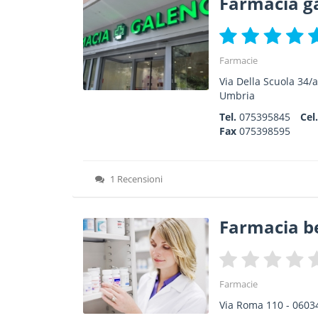
Farmacia g
Farmacie
Via Della Scuola 34/
Umbria
Tel.
075395845
Cel
Fax
075398595
1 Recensioni
Farmacia be
Farmacie
Via Roma 110
-
0603