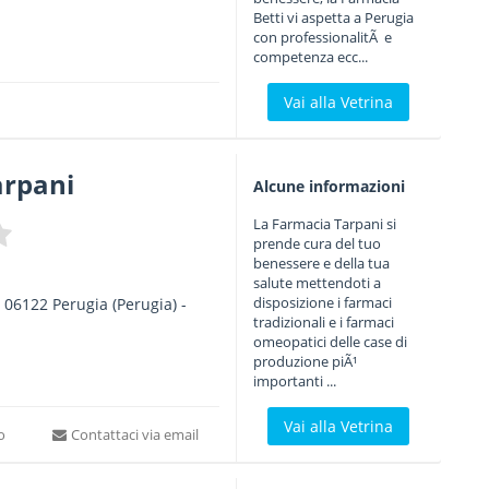
Betti vi aspetta a Perugia
con professionalitÃ e
competenza ecc...
Vai alla Vetrina
arpani
Alcune informazioni
La Farmacia Tarpani si
prende cura del tuo
benessere e della tua
salute mettendoti a
disposizione i farmaci
-
06122
Perugia
(Perugia) -
tradizionali e i farmaci
omeopatici delle case di
produzione piÃ¹
importanti ...
Vai alla Vetrina
to
Contattaci via email