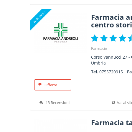
Wi-Fi gratis
Farmacia a
centro stor
Farmacie
Corso Vannucci 27
-
Umbria
Tel.
0755720915
F
Offerte
13 Recensioni
Vai al si
Farmacia t