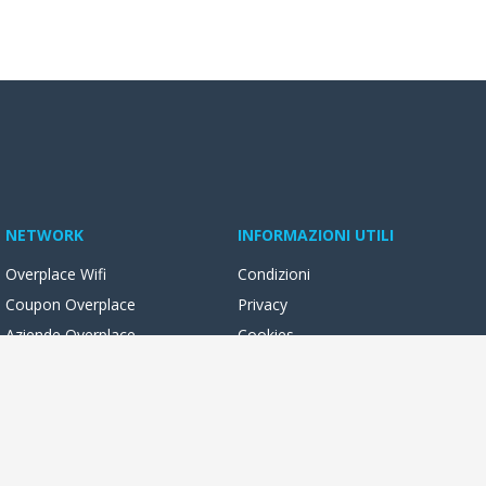
NETWORK
INFORMAZIONI UTILI
Overplace Wifi
Condizioni
Coupon Overplace
Privacy
Aziende Overplace
Cookies
Reseller Oversync