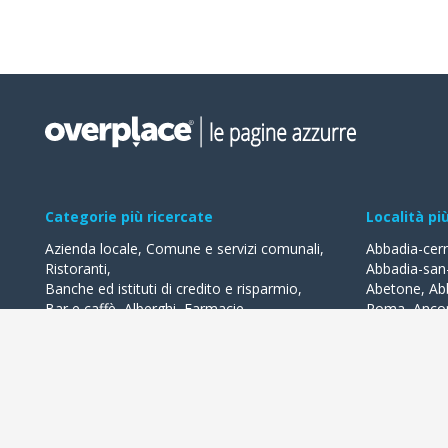
Categorie più ricercate
Località pi
Azienda locale
,
Comune e servizi comunali
,
Abbadia-cer
Ristoranti
,
Abbadia-san
Banche ed istituti di credito e risparmio
,
Abetone
,
Ab
Bar e caffè
,
Alberghi
,
Farmacie
,
Roma
,
Anco
Geometri - studi
,
Avvocati - studi
Acquaviva-de
Acqualagna
Tutte le categorie
Ardea
Tutte le Loca