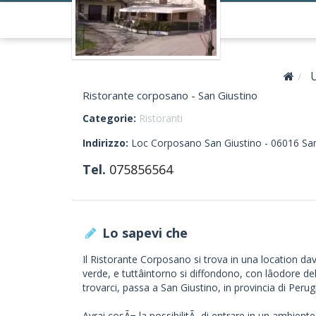
Ristorante corposano - San Giustino
Categorie:
Ristoranti
Indirizzo:
Loc Corposano San Giustino -
06016
Sa
Tel.
075856564
Lo sapevi che
Il Ristorante Corposano si trova in una location d
verde, e tuttâintorno si diffondono, con lâodore de
trovarci, passa a San Giustino, in provincia di Perug
Avrai cosÃ¬ la possibilitÃ di entrare in un ambiente f