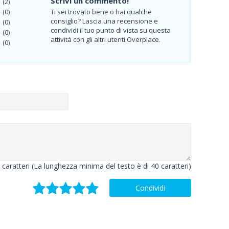
Scrivi un commento!
(2)
Ti sei trovato bene o hai qualche
(0)
consiglio? Lascia una recensione e
(0)
condividi il tuo punto di vista su questa
(0)
attività con gli altri utenti Overplace.
(0)
caratteri (La lunghezza minima del testo è di 40 caratteri)
Condividi