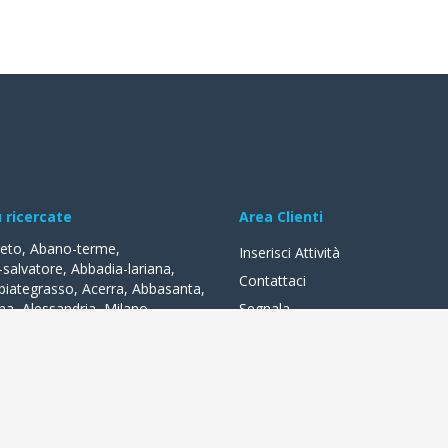
ù ricercate
Area Clienti
reto
,
Abano-terme
,
Inserisci Attività
-salvatore
,
Abbadia-lariana
,
Contattaci
biategrasso
,
Acerra
,
Abbasanta
,
na
,
Alessandria
,
Milano
,
Segnala
lle-fonti
,
Acquapendente
,
,
Acqui-terme
,
Bologna
,
Arezzo
,
lità