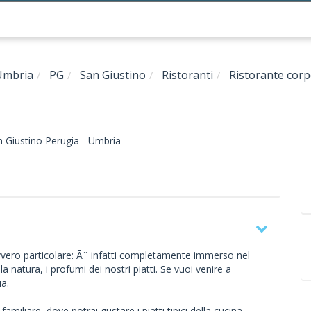
Umbria
PG
San Giustino
Ristoranti
Ristorante cor
n Giustino
Perugia -
Umbria
avvero particolare: Ã¨ infatti completamente immerso nel
lla natura, i profumi dei nostri piatti. Se vuoi venire a
ia.
amiliare, dove potrai gustare i piatti tipici della cucina