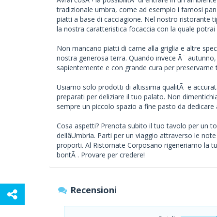
tradizionale umbra, come ad esempio i famosi panza
piatti a base di cacciagione. Nel nostro ristorante 
la nostra caratteristica focaccia con la quale potra
Non mancano piatti di carne alla griglia e altre specia
nostra generosa terra. Quando invece Ã¨ autunno, 
sapientemente e con grande cura per preservarne tu
Usiamo solo prodotti di altissima qualitÃ e accurata
preparati per deliziare il tuo palato. Non dimentich
sempre un piccolo spazio a fine pasto da dedicare a 
Cosa aspetti? Prenota subito il tuo tavolo per un t
dellâUmbria. Parti per un viaggio attraverso le no
proporti. Al Ristornate Corposano rigeneriamo la tu
bontÃ . Provare per credere!
Recensioni