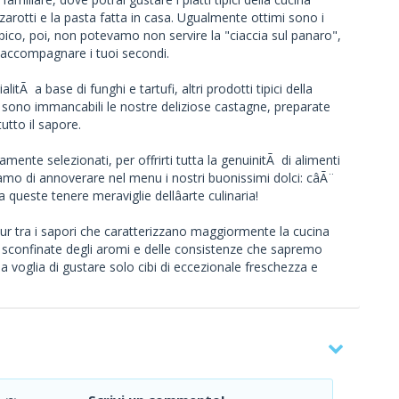
rotti e la pasta fatta in casa. Ugualmente ottimi sono i
tipico, poi, non potevamo non servire la "ciaccia sul panaro",
i accompagnare i tuoi secondi.
litÃ a base di funghi e tartufi, altri prodotti tipici della
sono immancabili le nostre deliziose castagne, preparate
tto il sapore.
mente selezionati, per offrirti tutta la genuinitÃ di alimenti
iamo di annoverare nel menu i nostri buonissimi dolci: câÃ¨
queste tenere meraviglie dellâarte culinaria!
our tra i sapori che caratterizzano maggiormente la cucina
te sconfinate degli aromi e delle consistenze che sapremo
a voglia di gustare solo cibi di eccezionale freschezza e