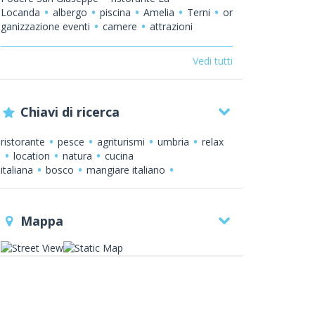
Locanda
albergo
piscina
Amelia
Terni
or
ganizzazione eventi
camere
attrazioni
turistiche
food
drink
meeting
relax
bene
ssere
vacanza
Umbria
piatti tipici
Vedi tutti
locali
servizio di ristorazione
servizio piscina
Chiavi di ricerca
ristorante
pesce
agriturismi
umbria
relax
location
natura
cucina
italiana
bosco
mangiare italiano
Mappa