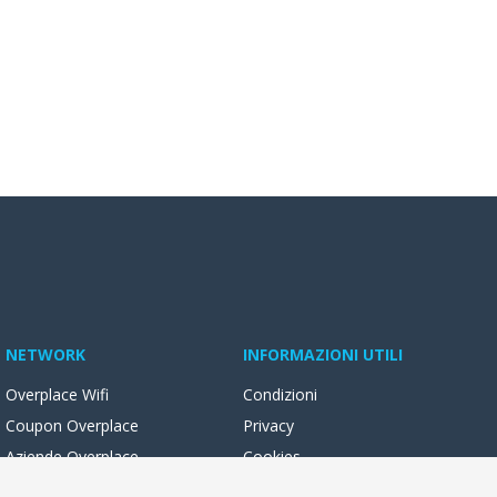
NETWORK
INFORMAZIONI UTILI
Overplace Wifi
Condizioni
Coupon Overplace
Privacy
Aziende Overplace
Cookies
Reseller Oversync