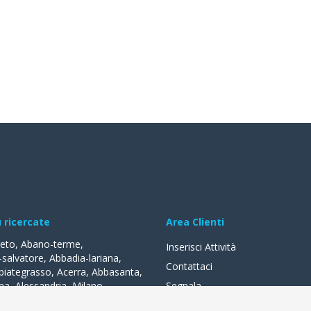
ù ricercate
Area Clienti
reto
,
Abano-terme
,
Inserisci Attività
-salvatore
,
Abbadia-lariana
,
Contattaci
biategrasso
,
Acerra
,
Abbasanta
,
na
,
Alessandria
,
Milano
,
Segnala
lle-fonti
,
Acquapendente
,