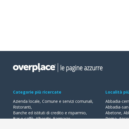
Categorie più ricercate
Località pi
Azienda locale
,
Comune e servizi comunali
,
Abbadia-cer
Ristoranti
,
Abbadia-san
Banche ed istituti di credito e risparmio
,
Abetone
,
Ab
Bar e caffè
,
Alberghi
,
Farmacie
,
Roma
,
Anco
Geometri - studi
,
Avvocati - studi
Acquaviva-de