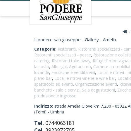
Il podere san giuseppe - Gallery - Amelia
Categorie:
Ristoranti
,
Ristoranti specializzati - car
Ristoranti specializzati - pesce
,
Ristorazione collett
catering
,
Ristoranti take away
,
Rifugi di montagna e
la sosta
,
Alberghi
,
Agriturismo
,
Camere ammobiliat
locande
,
Enoteche e vendita vini
,
Locali e ritrovi - n
piano bar
,
Locali e ritrovi vinerie e wine bar
,
Locati
spettacolo ed eventi
,
Organizzazione eventi
,
Ricevi
banchetti - sale e servizi
,
Sala degustazioni
,
Zucche
produzione e ingrosso
Indirizzo:
strada Amelia Giove km 7,200 -
05022
A
(Terni)
-
Umbria
Tel.
0744063181
Cel.
3923872705