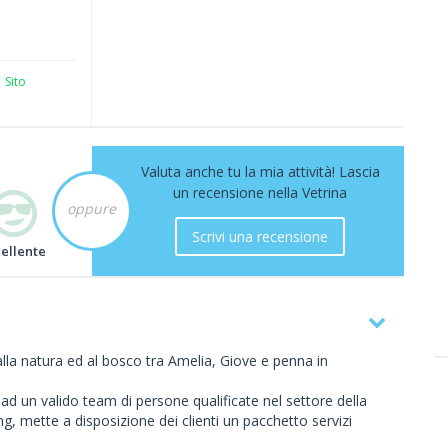
Sito
Valuta anche tu la mia attività! Lascia
un recensione nella Vetrina
oppure
Scrivi una recensione
cellente
lla natura ed al bosco tra Amelia, Giove e penna in
e ad un valido team di persone qualificate nel settore della
ng, mette a disposizione dei clienti un pacchetto servizi