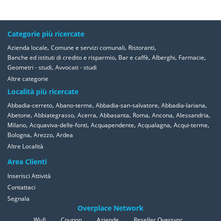
Categorie più ricercate
,
,
,
Azienda locale
Comune e servizi comunali
Ristoranti
,
,
,
,
Banche ed istituti di credito e risparmio
Bar e caffè
Alberghi
Farmacie
,
Geometri - studi
Avvocati - studi
Altre categorie
Località più ricercate
,
,
,
,
Abbadia-cerreto
Abano-terme
Abbadia-san-salvatore
Abbadia-lariana
,
,
,
,
,
,
,
Abetone
Abbiategrasso
Acerra
Abbasanta
Roma
Ancona
Alessandria
,
,
,
,
,
Milano
Acquaviva-delle-fonti
Acquapendente
Acqualagna
Acqui-terme
,
,
Bologna
Arezzo
Ardea
Altre Località
Area Clienti
Inserisci Attività
Contattaci
Segnala
Overplace Network
Wi-fi
Coupon
Aziende
Reseller Oversync