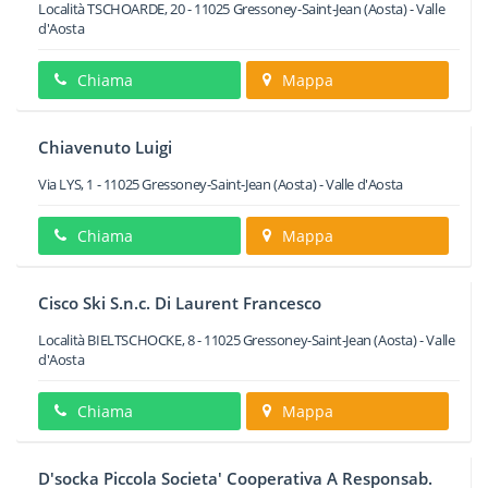
Località TSCHOARDE, 20
-
11025
Gressoney-Saint-Jean
(Aosta) -
Valle
d'Aosta
Chiama
Mappa
Chiavenuto Luigi
Via LYS, 1
-
11025
Gressoney-Saint-Jean
(Aosta) -
Valle d'Aosta
Chiama
Mappa
Cisco Ski S.n.c. Di Laurent Francesco
Località BIELTSCHOCKE, 8
-
11025
Gressoney-Saint-Jean
(Aosta) -
Valle
d'Aosta
Chiama
Mappa
D'socka Piccola Societa' Cooperativa A Responsab.