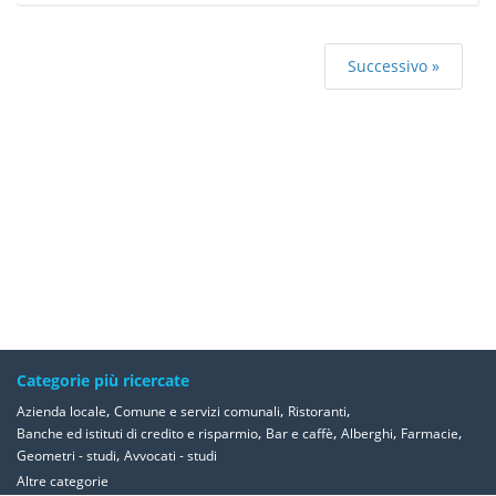
Successivo »
Categorie più ricercate
,
,
,
Azienda locale
Comune e servizi comunali
Ristoranti
,
,
,
,
Banche ed istituti di credito e risparmio
Bar e caffè
Alberghi
Farmacie
,
Geometri - studi
Avvocati - studi
Altre categorie