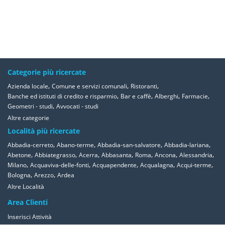
Categorie più ricercate
,
,
,
Azienda locale
Comune e servizi comunali
Ristoranti
,
,
,
,
Banche ed istituti di credito e risparmio
Bar e caffè
Alberghi
Farmacie
,
Geometri - studi
Avvocati - studi
Altre categorie
Località più ricercate
,
,
,
,
Abbadia-cerreto
Abano-terme
Abbadia-san-salvatore
Abbadia-lariana
,
,
,
,
,
,
,
Abetone
Abbiategrasso
Acerra
Abbasanta
Roma
Ancona
Alessandria
,
,
,
,
,
Milano
Acquaviva-delle-fonti
Acquapendente
Acqualagna
Acqui-terme
,
,
Bologna
Arezzo
Ardea
Altre Località
Area Clienti
Inserisci Attività