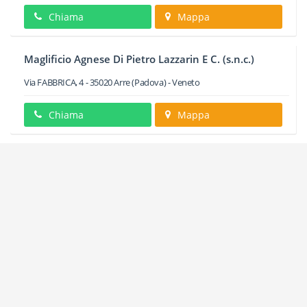
Chiama
Mappa
Maglificio Agnese Di Pietro Lazzarin E C. (s.n.c.)
Via FABBRICA, 4
-
35020
Arre
(Padova) -
Veneto
Chiama
Mappa
Mgr Srl Gruppo Vomiero
VIA DEL MORARO, 3
-
35020
Arre
(Padova) -
Veneto
Chiama
Mappa
Munarato Stefano
Via ROMA, 35
-
35020
Arre
(Padova) -
Veneto