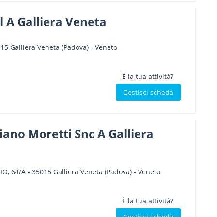
l A Galliera Veneta
015
Galliera Veneta
(Padova) -
Veneto
È la tua attività?
Gestisci scheda
iano Moretti Snc A Galliera
IO, 64/A
-
35015
Galliera Veneta
(Padova) -
Veneto
È la tua attività?
Gestisci scheda