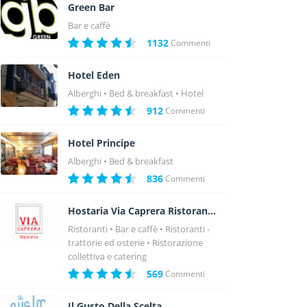
Green Bar
Bar e caffè
1132
Commenti
Hotel Eden
Alberghi
Bed & breakfast
Hotel
912
Commenti
Hotel Principe
Alberghi
Bed & breakfast
836
Commenti
Hostaria Via Caprera Ristorante
Ristoranti
Bar e caffè
Ristoranti -
trattorie ed osterie
Ristorazione
collettiva e catering
569
Commenti
Il Gusto Della Scelta