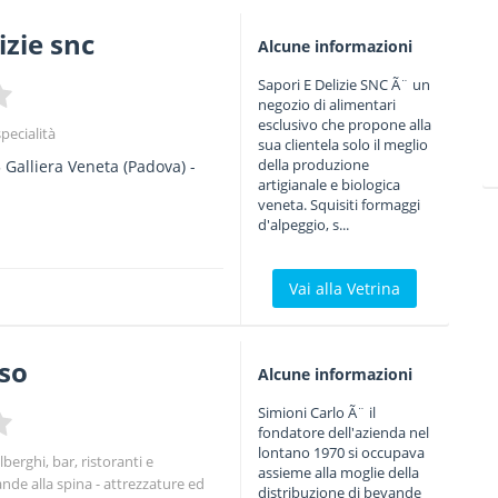
izie snc
Alcune informazioni
Sapori E Delizie SNC Ã¨ un
negozio di alimentari
esclusivo che propone alla
specialità
sua clientela solo il meglio
della produzione
5
Galliera Veneta
(Padova) -
artigianale e biologica
veneta. Squisiti formaggi
d'alpeggio, s...
Vai alla Vetrina
so
Alcune informazioni
Simioni Carlo Ã¨ il
fondatore dell'azienda nel
lontano 1970 si occupava
lberghi, bar, ristoranti e
assieme alla moglie della
ande alla spina - attrezzature ed
distribuzione di bevande