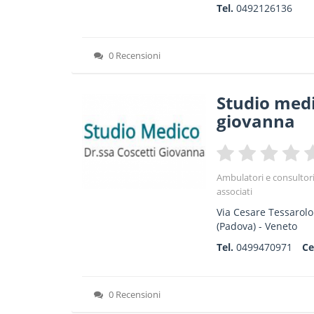
Tel.
0492126136
0 Recensioni
Studio medi
giovanna
Ambulatori e consultor
associati
Via Cesare Tessarolo
(Padova) -
Veneto
Tel.
0499470971
Ce
0 Recensioni