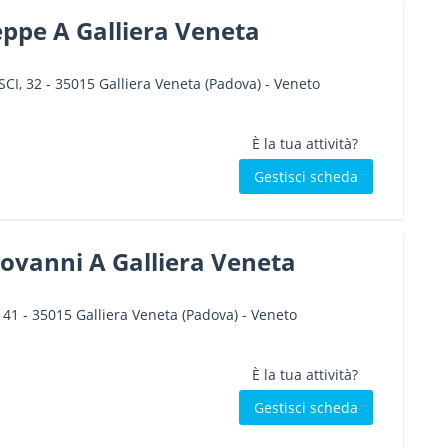
ppe A Galliera Veneta
CI, 32
-
35015
Galliera Veneta
(Padova) -
Veneto
È la tua attività?
Gestisci scheda
ovanni A Galliera Veneta
 41
-
35015
Galliera Veneta
(Padova) -
Veneto
È la tua attività?
Gestisci scheda