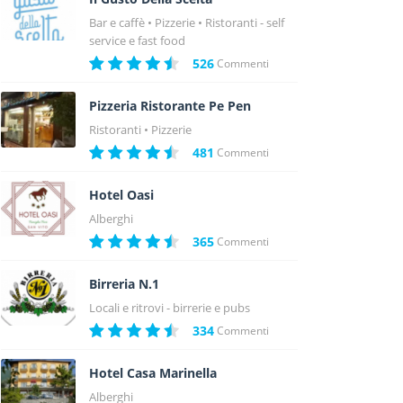
Bar e caffè
Pizzerie
Ristoranti - self
service e fast food
526
Commenti
Pizzeria Ristorante Pe Pen
Ristoranti
Pizzerie
481
Commenti
Hotel Oasi
Alberghi
365
Commenti
Birreria N.1
Locali e ritrovi - birrerie e pubs
334
Commenti
Hotel Casa Marinella
Alberghi