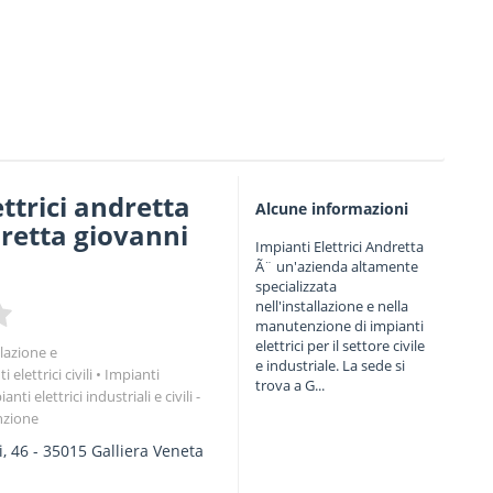
ttrici andretta
Alcune informazioni
dretta giovanni
Impianti Elettrici Andretta
Ã¨ un'azienda altamente
specializzata
nell'installazione e nella
manutenzione di impianti
elettrici per il settore civile
llazione e
e industriale. La sede si
 elettrici civili
Impianti
trova a G...
anti elettrici industriali e civili -
nzione
, 46
-
35015
Galliera Veneta