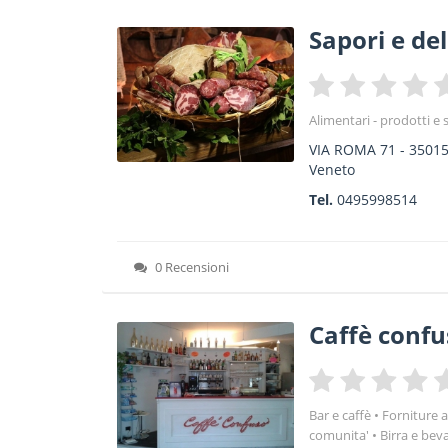
Sapori e del
Alimentari - prodotti e 
VIA ROMA 71
-
3501
Veneto
Tel.
0495998514
0 Recensioni
Caffè confu
Bar e caffè
Forniture a
comunita'
Birra e bev