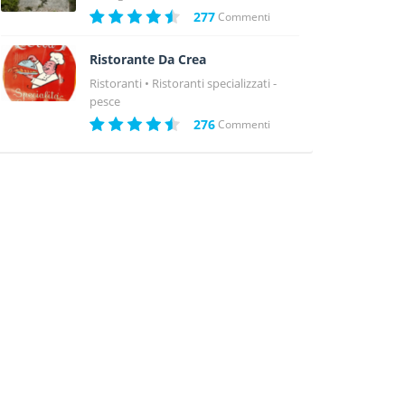
277
Commenti
Ristorante Da Crea
Ristoranti
Ristoranti specializzati -
pesce
276
Commenti