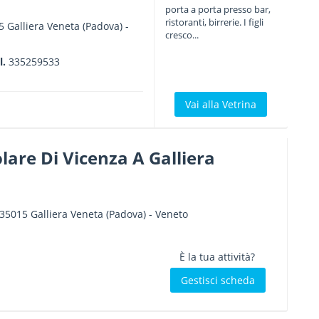
porta a porta presso bar,
ristoranti, birrerie. I figli
5
Galliera Veneta
(Padova) -
cresco...
l.
335259533
Vai alla Vetrina
are Di Vicenza A Galliera
35015
Galliera Veneta
(Padova) -
Veneto
È la tua attività?
Gestisci scheda