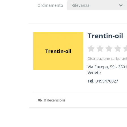
Ordinamento
Rilevanza
Trentin-oil
Distribuzione carburanti
Via Europa, 59
-
350
Veneto
Tel.
0499470027
0 Recensioni