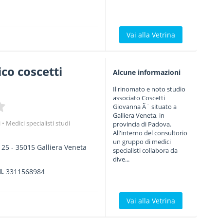
Vai alla Vetrina
co coscetti
Alcune informazioni
Il rinomato e noto studio
associato Coscetti
Giovanna Ã¨ situato a
Galliera Veneta, in
i
Medici specialisti studi
provincia di Padova.
All'interno del consultorio
un gruppo di medici
 25
-
35015
Galliera Veneta
specialisti collabora da
dive...
l.
3311568984
Vai alla Vetrina