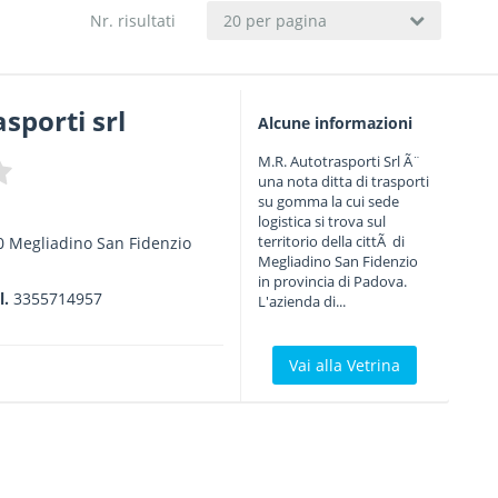
Nr. risultati
20 per pagina
sporti srl
Alcune informazioni
M.R. Autotrasporti Srl Ã¨
una nota ditta di trasporti
su gomma la cui sede
logistica si trova sul
territorio della cittÃ di
0
Megliadino San Fidenzio
Megliadino San Fidenzio
in provincia di Padova.
l.
3355714957
L'azienda di...
Vai alla Vetrina