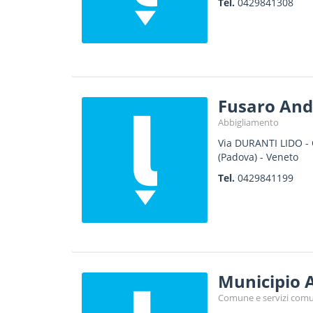
Tel.
0429841308
Fusaro And
Abbigliamento
Via DURANTI LIDO 
(Padova) -
Veneto
Tel.
0429841199
Municipio 
Comune e servizi comu