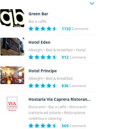
Green Bar
Bar e caffè
1132
Commenti
Hotel Eden
Alberghi
Bed & breakfast
Hotel
912
Commenti
Hotel Principe
Alberghi
Bed & breakfast
836
Commenti
Hostaria Via Caprera Ristorante
Ristoranti
Bar e caffè
Ristoranti -
trattorie ed osterie
Ristorazione
collettiva e catering
569
Commenti