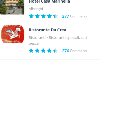
Hotel Casa Marinella
Alberghi
277
Commenti
Ristorante Da Crea
Ristoranti
Ristoranti specializzati -
pesce
276
Commenti