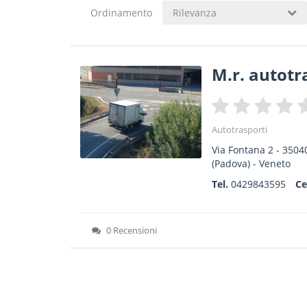
Ordinamento
Rilevanza
M.r. autotra
Autotrasporti
Via Fontana 2
-
3504
(Padova) -
Veneto
Tel.
0429843595
Ce
0 Recensioni