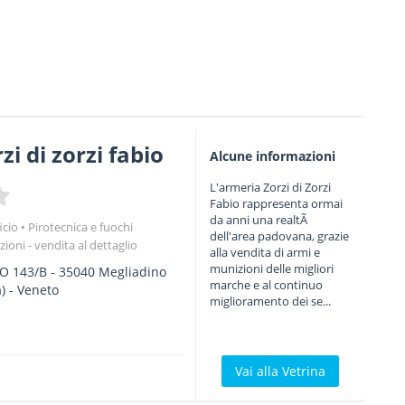
i di zorzi fabio
Alcune informazioni
L'armeria Zorzi di Zorzi
Fabio rappresenta ormai
da anni una realtÃ
icio
Pirotecnica e fuochi
dell'area padovana, grazie
ioni - vendita al dettaglio
alla vendita di armi e
munizioni delle migliori
O 143/B
-
35040
Megliadino
marche e al continuo
) -
Veneto
miglioramento dei se...
Vai alla Vetrina