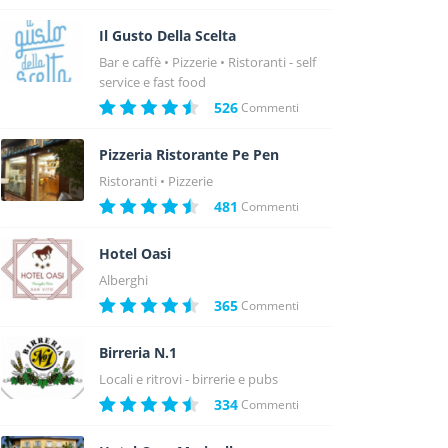
Il Gusto Della Scelta
Bar e caffè
Pizzerie
Ristoranti - self
service e fast food
526
Commenti
Pizzeria Ristorante Pe Pen
Ristoranti
Pizzerie
481
Commenti
Hotel Oasi
Alberghi
365
Commenti
Birreria N.1
Locali e ritrovi - birrerie e pubs
334
Commenti