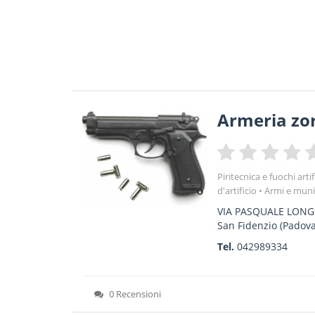
Armeria zorz
Piritecnica e fuochi artif
d'artificio
Armi e muniz
VIA PASQUALE LONG
San Fidenzio
(Padova
Tel.
042989334
0 Recensioni