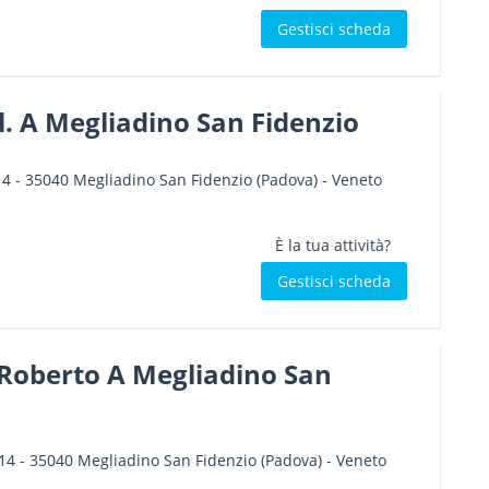
Gestisci scheda
.l. A Megliadino San Fidenzio
14
-
35040
Megliadino San Fidenzio
(Padova) -
Veneto
È la tua attività?
Gestisci scheda
 Roberto A Megliadino San
14
-
35040
Megliadino San Fidenzio
(Padova) -
Veneto