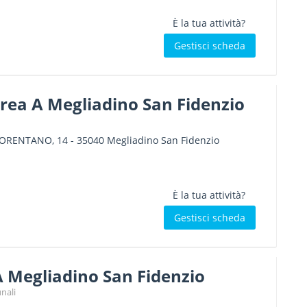
È la tua attività?
Gestisci scheda
rea A Megliadino San Fidenzio
- ORENTANO, 14
-
35040
Megliadino San Fidenzio
È la tua attività?
Gestisci scheda
A Megliadino San Fidenzio
nali