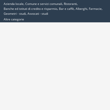
,
,
,
Azienda locale
Comune e servizi comunali
Ristoranti
,
,
,
,
Banche ed istituti di credito e risparmio
Bar e caffè
Alberghi
Farmacie
,
Geometri - studi
Avvocati - studi
Altre categorie
Località più ricercate
,
,
,
,
Abbadia-cerreto
Abano-terme
Abbadia-san-salvatore
Abbadia-lariana
,
,
,
,
,
,
,
Abetone
Abbiategrasso
Acerra
Abbasanta
Roma
Ancona
Alessandria
,
,
,
,
,
Milano
Acquaviva-delle-fonti
Acquapendente
Acqualagna
Acqui-terme
,
,
Bologna
Arezzo
Ardea
Altre Località
Area Clienti
Inserisci Attività
Contattaci
Segnala
Overplace Network
Wi-fi
Coupon
Aziende
Reseller Oversync
Condizioni
Privacy
Cookies