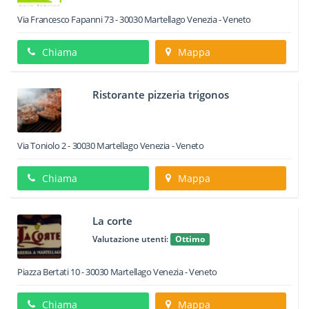
Via Francesco Fapanni 73
-
30030
Martellago
Venezia -
Veneto
Chiama
Mappa
Ristorante pizzeria trigonos
Via Toniolo 2
-
30030
Martellago
Venezia -
Veneto
Chiama
Mappa
La corte
Valutazione utenti:
Ottimo
Piazza Bertati 10
-
30030
Martellago
Venezia -
Veneto
Chiama
Mappa