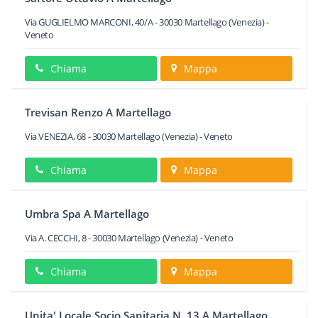
Via GUGLIELMO MARCONI, 40/A
-
30030
Martellago
(Venezia) -
Veneto
Chiama
Mappa
Trevisan Renzo A Martellago
Via VENEZIA, 68
-
30030
Martellago
(Venezia) -
Veneto
Chiama
Mappa
Umbra Spa A Martellago
Via A. CECCHI, 8
-
30030
Martellago
(Venezia) -
Veneto
Chiama
Mappa
Unita' Locale Socio Sanitaria N. 13 A Martellago