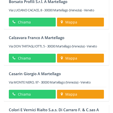
Borsato Profili S.r.l. A Martellago
Via LUCIANO CACACE, 8
-
30030
Martellago
(Venezia) -
Veneto
Chiama
Mappa
Calzavara Franco A Martellago
Via DON TARTAGLIOTTI, 5
-
30030
Martellago
(Venezia) -
Veneto
Chiama
Mappa
Casarin Giorgio A Martellago
Via MONTE NERO, 97
-
30030
Martellago
(Venezia) -
Veneto
Chiama
Mappa
Colori E Vernici Rialto S.a.s. Di Carraro F. & C.sas A