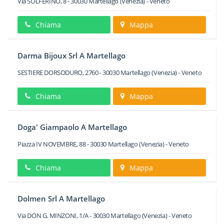
Via SOLFERINO, 8
-
30030
Martellago
(Venezia) -
Veneto
Chiama
Mappa
Darma Bijoux Srl A Martellago
SESTIERE DORSODURO, 2760
-
30030
Martellago
(Venezia) -
Veneto
Chiama
Mappa
Doga' Giampaolo A Martellago
Piazza IV NOVEMBRE, 88
-
30030
Martellago
(Venezia) -
Veneto
Chiama
Mappa
Dolmen Srl A Martellago
Via DON G. MINZONI, 1/A
-
30030
Martellago
(Venezia) -
Veneto