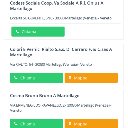
Codess Sociale Coop. Va Sociale A R.l. Onlus A
Martellago
Località SU GUVENTU, SNC
-
30030
Martellago
(Venezia) -
Veneto
Chiama
Colori E Vernici Rialto S.a.s. Di Carraro F. & C.sas A
Martellago
Via RIALTO, 64
-
30030
Martellago
(Venezia) -
Veneto
Chiama
Mappa
Cosmo Bruno Bruno A Martellago
VIA ERMENEGILDO PAVANELLO, 2
-
30030
Martellago
(Venezia) -
Veneto
Chiama
Mappa