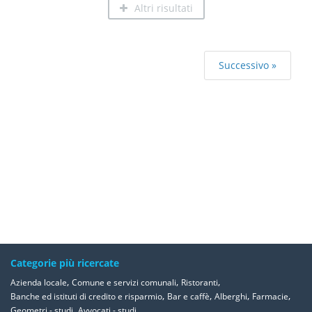
Altri risultati
Successivo »
Categorie più ricercate
,
,
,
Azienda locale
Comune e servizi comunali
Ristoranti
,
,
,
,
Banche ed istituti di credito e risparmio
Bar e caffè
Alberghi
Farmacie
,
Geometri - studi
Avvocati - studi