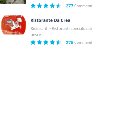
277
Commenti
Ristorante Da Crea
Ristoranti
Ristoranti specializzati -
pesce
276
Commenti