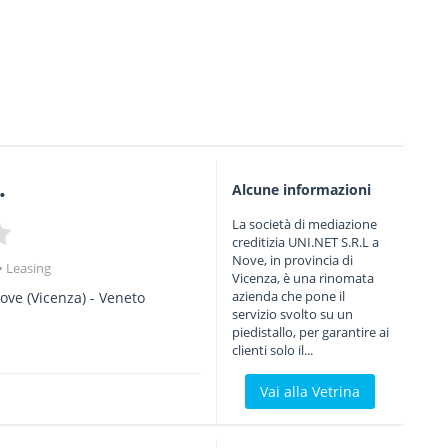
.
Alcune informazioni
La società di mediazione
creditizia UNI.NET S.R.L a
Nove, in provincia di
Leasing
Vicenza, è una rinomata
azienda che pone il
ove
(Vicenza) -
Veneto
servizio svolto su un
piedistallo, per garantire ai
clienti solo il...
Vai alla Vetrina