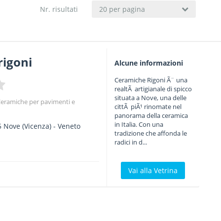
Nr. risultati
20 per pagina
rigoni
Alcune informazioni
Ceramiche Rigoni Ã¨ una
realtÃ artigianale di spicco
situata a Nove, una delle
eramiche per pavimenti e
cittÃ piÃ¹ rinomate nel
panorama della ceramica
in Italia. Con una
5
Nove
(Vicenza) -
Veneto
tradizione che affonda le
radici in d...
Vai alla Vetrina