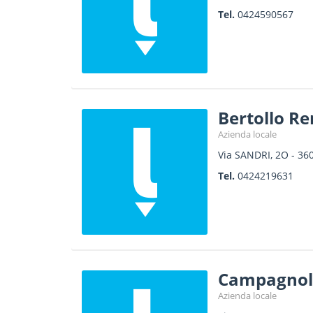
Tel.
0424590567
Bertollo R
Azienda locale
Via SANDRI, 2O
-
36
Tel.
0424219631
Campagnol
Azienda locale