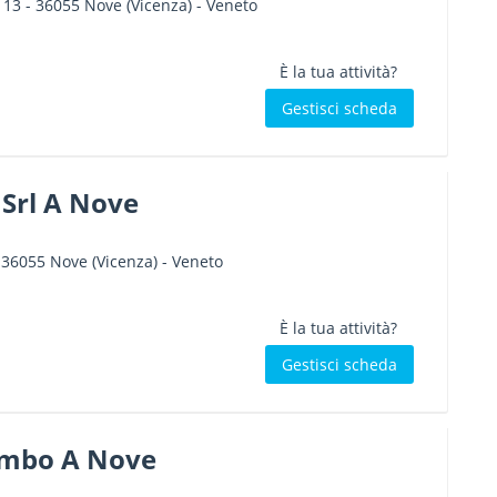
 13
-
36055
Nove
(Vicenza) -
Veneto
È la tua attività?
Gestisci scheda
 Srl A Nove
-
36055
Nove
(Vicenza) -
Veneto
È la tua attività?
Gestisci scheda
imbo A Nove