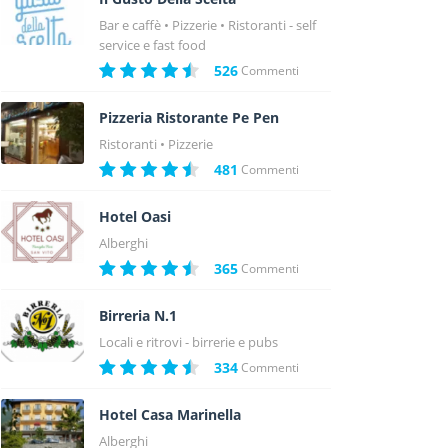
Bar e caffè
Pizzerie
Ristoranti - self
service e fast food
526
Commenti
Pizzeria Ristorante Pe Pen
Ristoranti
Pizzerie
481
Commenti
Hotel Oasi
Alberghi
365
Commenti
Birreria N.1
Locali e ritrovi - birrerie e pubs
334
Commenti
Hotel Casa Marinella
Alberghi