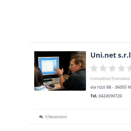
Uni.net s.r.l
Consulenza finanziaria
via rizzi 88
-
36055
N
Tel.
0424590720
0 Recensioni