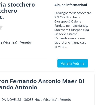
ia stocchero
Alcune informazioni
occhero
La falegnameria Stocchero
c.
S.N.C di Stocchero
Giuseppe & C viene
fondata nel 1956 dal Sig.
Stocchero Giuseppe e da
un socio esterno.
L'azienda nasce come
ve
(Vicenza) -
Veneto
laboratorio in una casa
privata ...
Vai alla Vetrina
ron Fernando Antonio Maer Di
ando Antonio
 DA NOVE, 28
-
36055
Nove
(Vicenza) -
Veneto