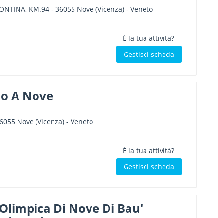
 PONTINA, KM.94
-
36055
Nove
(Vicenza) -
Veneto
È la tua attività?
Gestisci scheda
lo A Nove
6055
Nove
(Vicenza) -
Veneto
È la tua attività?
Gestisci scheda
Olimpica Di Nove Di Bau'