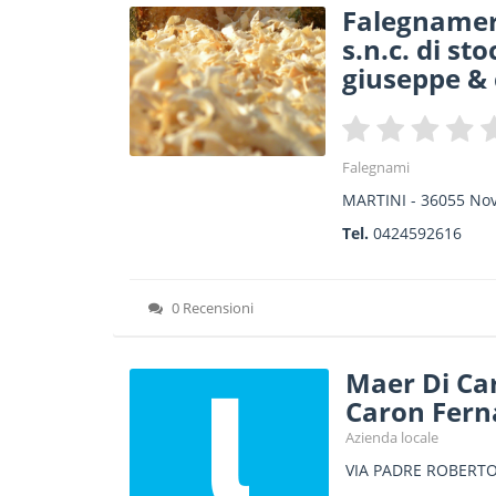
Falegnamer
s.n.c. di st
giuseppe & 
Falegnami
MARTINI
-
36055
No
Tel.
0424592616
0 Recensioni
Maer Di Ca
Caron Fern
Azienda locale
VIA PADRE ROBERTO