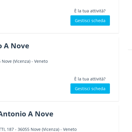
È la tua attività?
Gestisci scheda
o A Nove
5
Nove
(Vicenza) -
Veneto
È la tua attività?
Gestisci scheda
 Antonio A Nove
TI, 187
-
36055
Nove
(Vicenza) -
Veneto