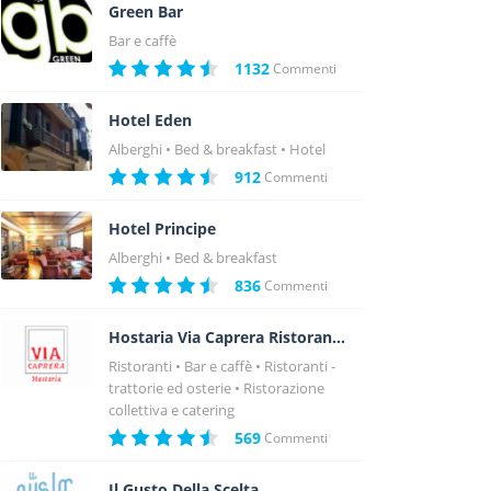
Green Bar
Bar e caffè
1132
Commenti
Hotel Eden
Alberghi
Bed & breakfast
Hotel
912
Commenti
Hotel Principe
Alberghi
Bed & breakfast
836
Commenti
Hostaria Via Caprera Ristorante
Ristoranti
Bar e caffè
Ristoranti -
trattorie ed osterie
Ristorazione
collettiva e catering
569
Commenti
Il Gusto Della Scelta