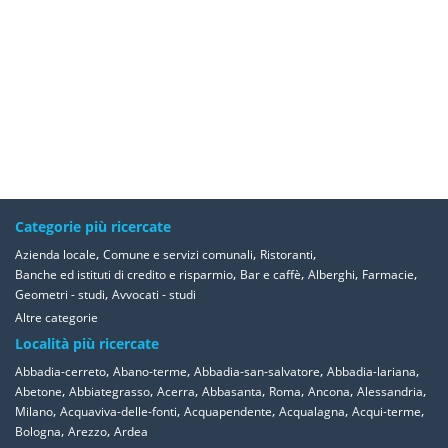
Categorie più ricercate
,
,
,
Azienda locale
Comune e servizi comunali
Ristoranti
,
,
,
,
Banche ed istituti di credito e risparmio
Bar e caffè
Alberghi
Farmacie
,
Geometri - studi
Avvocati - studi
Altre categorie
Località più ricercate
,
,
,
,
Abbadia-cerreto
Abano-terme
Abbadia-san-salvatore
Abbadia-lariana
,
,
,
,
,
,
,
Abetone
Abbiategrasso
Acerra
Abbasanta
Roma
Ancona
Alessandria
,
,
,
,
,
Milano
Acquaviva-delle-fonti
Acquapendente
Acqualagna
Acqui-terme
,
,
Bologna
Arezzo
Ardea