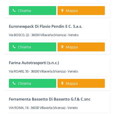
Chiama
Mappa
Euronewpack Di Flavio Pendin E C. S.a.s.
Via BOSCO, 22
-
36030
Villaverla
(Vicenza) -
Veneto
Chiama
Mappa
Farina Autotrasporti (s.n.c.)
Via ROARE, 50
-
36030
Villaverla
(Vicenza) -
Veneto
Chiama
Mappa
Ferramenta Bassetto Di Bassetto G.f.& C.snc
VIA ROMA, 18
-
36030
Villaverla
(Vicenza) -
Veneto