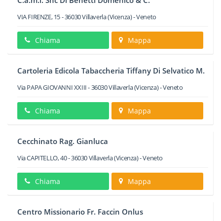
C.a.m.i. Snc Di Benetti Domenico & C.
VIA FIRENZE, 15
-
36030
Villaverla
(Vicenza) -
Veneto
Chiama
Mappa
Cartoleria Edicola Tabaccheria Tiffany Di Selvatico M.
Via PAPA GIOVANNI XXIII
-
36030
Villaverla
(Vicenza) -
Veneto
Chiama
Mappa
Cecchinato Rag. Gianluca
Via CAPITELLO, 40
-
36030
Villaverla
(Vicenza) -
Veneto
Chiama
Mappa
Centro Missionario Fr. Faccin Onlus