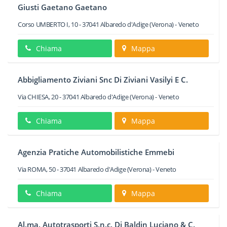
Giusti Gaetano Gaetano
Corso UMBERTO I, 10
-
37041
Albaredo d'Adige
(Verona) -
Veneto
Chiama
Mappa
Abbigliamento Ziviani Snc Di Ziviani Vasilyi E C.
Via CHIESA, 20
-
37041
Albaredo d'Adige
(Verona) -
Veneto
Chiama
Mappa
Agenzia Pratiche Automobilistiche Emmebi
Via ROMA, 50
-
37041
Albaredo d'Adige
(Verona) -
Veneto
Chiama
Mappa
Al.ma. Autotrasporti S.n.c. Di Baldin Luciano & C.