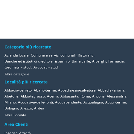
Categorie più ricercate
,
,
,
Azienda locale
Comune e servizi comunali
Ristoranti
,
,
,
,
Banche ed istituti di credito e risparmio
Bar e caffè
Alberghi
Farmacie
,
Geometri - studi
Avvocati - studi
Altre categorie
Località più ricercate
,
,
,
,
Abbadia-cerreto
Abano-terme
Abbadia-san-salvatore
Abbadia-lariana
,
,
,
,
,
,
,
Abetone
Abbiategrasso
Acerra
Abbasanta
Roma
Ancona
Alessandria
,
,
,
,
,
Milano
Acquaviva-delle-fonti
Acquapendente
Acqualagna
Acqui-terme
,
,
Bologna
Arezzo
Ardea
Altre Località
Area Clienti
Inserisci Attività