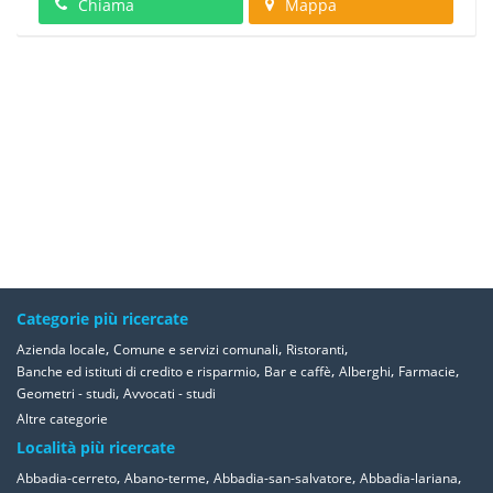
Chiama
Mappa
Categorie più ricercate
,
,
,
Azienda locale
Comune e servizi comunali
Ristoranti
,
,
,
,
Banche ed istituti di credito e risparmio
Bar e caffè
Alberghi
Farmacie
,
Geometri - studi
Avvocati - studi
Altre categorie
Località più ricercate
,
,
,
,
Abbadia-cerreto
Abano-terme
Abbadia-san-salvatore
Abbadia-lariana