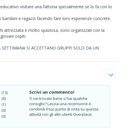
ducativo visitare una fattoria specialmente se lo fa con lo
 bambini e ragazzi facendo fare loro esperienze concrete.
ochi attrezzata e molto spaziosa, sono organizzati con la
iovani ospiti.
LA SETTIMANA SI ACCETTANO GRUPPI SOLO DA UN
Scrivi un commento!
(13)
Ti sei trovato bene o hai qualche
(0)
consiglio? Lascia una recensione e
(1)
condividi il tuo punto di vista su questa
(0)
attività con gli altri utenti Overplace.
(0)