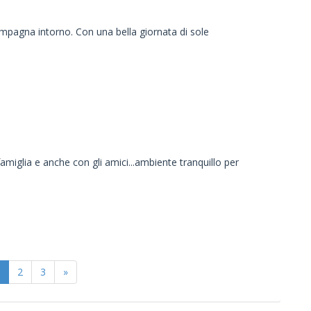
ampagna intorno. Con una bella giornata di sole
famiglia e anche con gli amici...ambiente tranquillo per
2
3
»