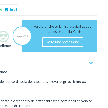
to
Email
Valuta anche tu la mia attività! Lascia
un recensione nella Vetrina
oppure
Scrivi una recensione
cellente
alato.
el paese di Isola della Scala, si trova l'
Agriturismo San
neta è circondato da settecentesche corti nobiliari venete
ritevole di una visita.