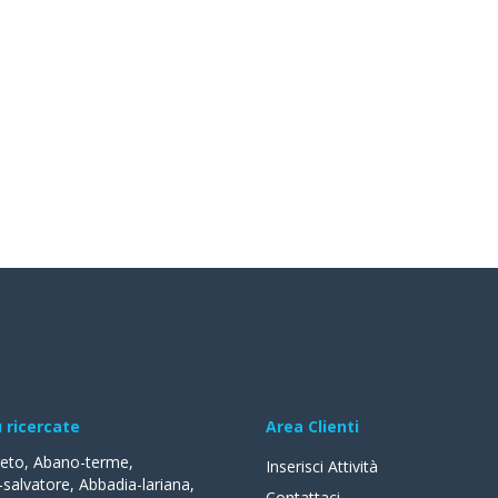
ù ricercate
Area Clienti
reto
,
Abano-terme
,
Inserisci Attività
-salvatore
,
Abbadia-lariana
,
Contattaci