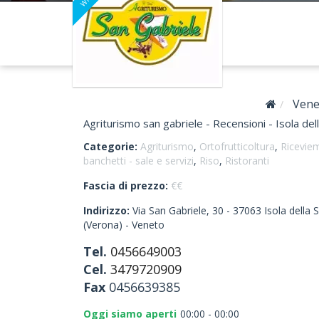
Vene
Agriturismo san gabriele - Recensioni - Isola dell
Categorie:
Agriturismo
,
Ortofrutticoltura
,
Riceviem
banchetti - sale e servizi
,
Riso
,
Ristoranti
Fascia di prezzo:
€€
Indirizzo:
Via San Gabriele, 30 -
37063
Isola della 
(Verona)
-
Veneto
Tel.
0456649003
Cel.
3479720909
Fax
0456639385
Oggi siamo aperti
00:00 - 00:00