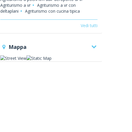
Agriturismo a vr
Agriturismo a vr con
deltaplani
Agriturismo con cucina tipica
veneta
Agriturismo con cucina tipica vr
Agriturismo con degustazioni marmellate a vr
Vedi tutti
Agriturismo con degustazioni tipiche vr
Agriturismo con mele biologiche a vr
Agriturismo con menu' alla carta
Agriturismo
Mappa
con menu' prezzo fisso
Agriturismo con prezzi
pubblicati sul sito a vr
Agriturismo con
produzione di mais a vr
Agriturismo e fiera del
riso a vr
Agriturismo per compagnie a isola della
scala
Agriturismo per compagnie a vr
Agriturismo per scuole
Agriturismo san
gabriele
Agriturismo vicino a bovolone
Agriturismo vicino a mantova
Agriturismo vicino
a villafranca di verona
Aspettando santa lucia a
vr
Cucina genuina
Degustazioni frutta e
verdura a vr
Degustazioni salami a vr
Fattoria didattica a vr
Festa della pizza a vr
Fiera del bollito con peara' a vr
Fiera del grano a
vr
Fiera del riso
Fiera del riso a isola della
scala
Fiera della zucca a vr
Mangiare alla