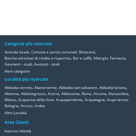
Categorie più ricercate
,
,
,
Azienda locale
Comune e servizi comunali
Ristoranti
,
,
,
,
Banche ed istituti di credito e risparmio
Bar e caffè
Alberghi
Farmacie
,
Geometri - studi
Avvocati - studi
Altre categorie
Località più ricercate
,
,
,
,
Abbadia-cerreto
Abano-terme
Abbadia-san-salvatore
Abbadia-lariana
,
,
,
,
,
,
,
Abetone
Abbiategrasso
Acerra
Abbasanta
Roma
Ancona
Alessandria
,
,
,
,
,
Milano
Acquaviva-delle-fonti
Acquapendente
Acqualagna
Acqui-terme
,
,
Bologna
Arezzo
Ardea
Altre Località
Area Clienti
Inserisci Attività