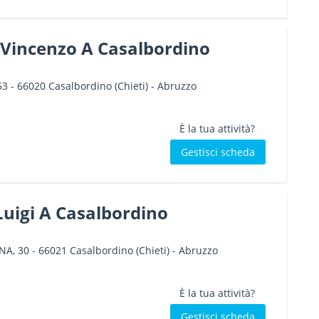
 Vincenzo A Casalbordino
53
-
66020
Casalbordino
(Chieti) -
Abruzzo
È la tua attività?
Gestisci scheda
 Luigi A Casalbordino
NA, 30
-
66021
Casalbordino
(Chieti) -
Abruzzo
È la tua attività?
Gestisci scheda