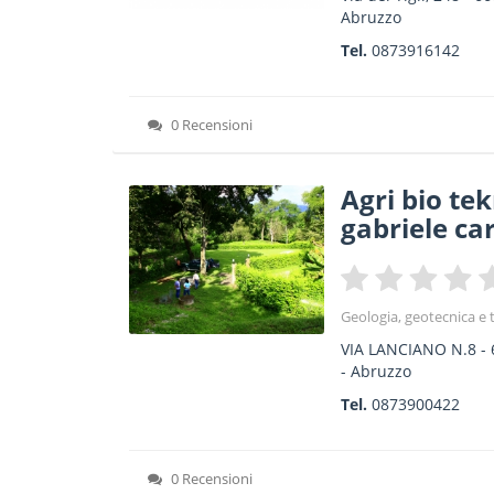
Abruzzo
Tel.
0873916142
0 Recensioni
Agri bio tek
gabriele ca
Geologia, geotecnica e t
VIA LANCIANO N.8
-
-
Abruzzo
Tel.
0873900422
0 Recensioni