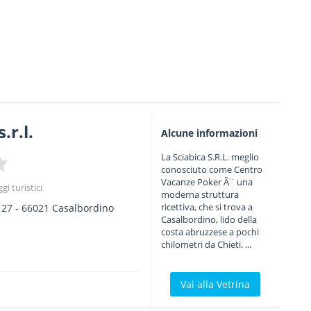
.r.l.
Alcune informazioni
La Sciabica S.R.L. meglio
conosciuto come Centro
Vacanze Poker Ã¨ una
gi turistici
moderna struttura
ricettiva, che si trova a
 27
-
66021
Casalbordino
Casalbordino, lido della
costa abruzzese a pochi
chilometri da Chieti. ...
Vai alla Vetrina