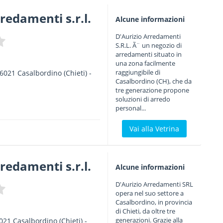
redamenti s.r.l.
Alcune informazioni
D'Aurizio Arredamenti
S.R.L. Ã¨ un negozio di
arredamenti situato in
una zona facilmente
raggiungibile di
6021
Casalbordino
(Chieti) -
Casalbordino (CH), che da
tre generazione propone
soluzioni di arredo
personal...
Vai alla Vetrina
redamenti s.r.l.
Alcune informazioni
D'Aurizio Arredamenti SRL
opera nel suo settore a
Casalbordino, in provincia
di Chieti, da oltre tre
generazioni. Grazie alla
021
Casalbordino
(Chieti) -