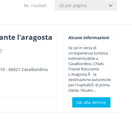
Nr. risultati
20 per pagina
rante l'aragosta
Alcune informazioni
Se sei in cerca di
un'esperienza turistica
indimenticabile a
Casalbordino, Chieti,
l'Hotel Ristorante
 10
-
66021
Casalbordino
L'Aragosta Ã¨ la
destinazione autorevole
per l'ospitalitÃ di prima
classe. Situato...
Vai alla Vetrina