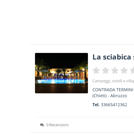
La sciabica s
Campeggi, ostelli e villag
CONTRADA TERMINI
(Chieti) -
Abruzzo
Tel.
33665412362
0 Recensioni