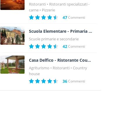
Ristoranti
Ristoranti specializzati -
carne
Pizzerie
47
Commenti
Scuola Elementare - Primaria Comune di Roccaraso
Scuole primarie e secondarie
42
Commenti
Casa Delfico - Ristorante Country House - Agriturismo - Teramo
Agriturismo
Ristoranti
Country
house
36
Commenti