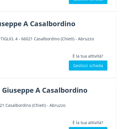
useppe A Casalbordino
TIGLIO, 4
-
66021
Casalbordino
(Chieti) -
Abruzzo
È la tua attività?
Gestisci scheda
a Giuseppe A Casalbordino
21
Casalbordino
(Chieti) -
Abruzzo
È la tua attività?