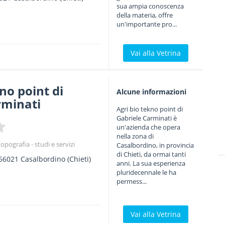
sua ampia conoscenza
della materia, offre
un'importante pro...
Vai alla Vetrina
no point di
Alcune informazioni
rminati
Agri bio tekno point di
Gabriele Carminati è
un'azienda che opera
nella zona di
opografia - studi e servizi
Casalbordino, in provincia
di Chieti, da ormai tanti
66021
Casalbordino
(Chieti)
anni. La sua esperienza
pluridecennale le ha
permess...
Vai alla Vetrina