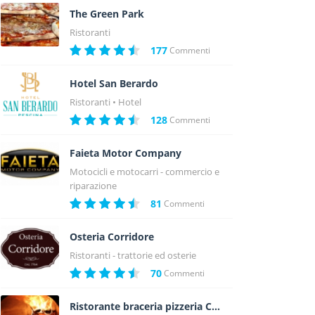
The Green Park
Ristoranti
177
Commenti
Hotel San Berardo
Ristoranti
Hotel
128
Commenti
Faieta Motor Company
Motocicli e motocarri - commercio e
riparazione
81
Commenti
Osteria Corridore
Ristoranti - trattorie ed osterie
70
Commenti
Ristorante braceria pizzeria Caruso