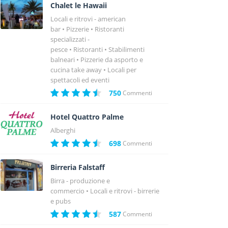
Chalet le Hawaii
Locali e ritrovi - american
bar
Pizzerie
Ristoranti
specializzati -
pesce
Ristoranti
Stabilimenti
balneari
Pizzerie da asporto e
cucina take away
Locali per
spettacoli ed eventi
750
Commenti
Hotel Quattro Palme
Alberghi
698
Commenti
Birreria Falstaff
Birra - produzione e
commercio
Locali e ritrovi - birrerie
e pubs
587
Commenti