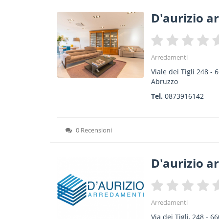
D'aurizio ar
Arredamenti
Viale dei Tigli 248
-
6
Abruzzo
Tel.
0873916142
0 Recensioni
D'aurizio ar
Arredamenti
Via dei Tigli, 248
-
66