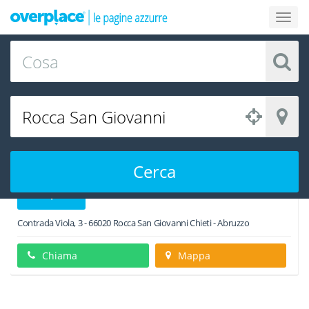
Negozi e Aziende a Rocca San Giovanni
Filtri di Ricerca
Supermercato moretti
Cerca
Contrada Viola, 3
-
66020
Rocca San Giovanni
Chieti -
Abruzzo
Chiama
Mappa