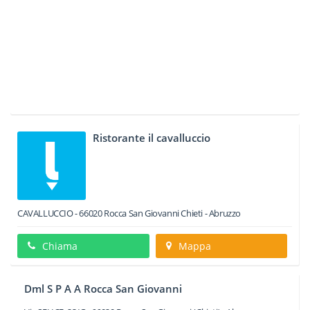
Ristorante il cavalluccio
CAVALLUCCIO
-
66020
Rocca San Giovanni
Chieti -
Abruzzo
Chiama
Mappa
Dml S P A A Rocca San Giovanni