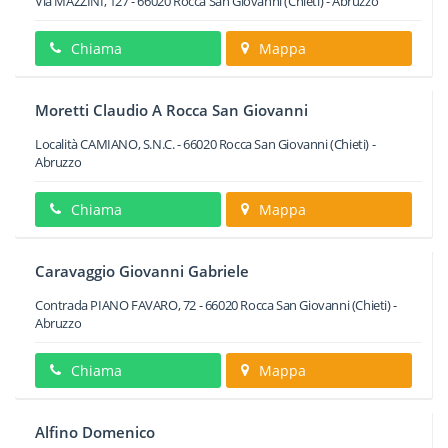
Via MAZZINI, 127
-
66020
Rocca San Giovanni
(Chieti) -
Abruzzo
Chiama
Mappa
Moretti Claudio A Rocca San Giovanni
Località CAMIANO, S.N.C.
-
66020
Rocca San Giovanni
(Chieti) -
Abruzzo
Chiama
Mappa
Caravaggio Giovanni Gabriele
Contrada PIANO FAVARO, 72
-
66020
Rocca San Giovanni
(Chieti) -
Abruzzo
Chiama
Mappa
Alfino Domenico