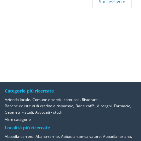
Successivo »
Categorie più ricercate
,
,
,
Azienda locale
Comune e servizi comunali
Ristoranti
,
,
,
,
Banche ed istituti di credito e risparmio
Bar e caffè
Alberghi
Farmacie
,
Geometri - studi
Avvocati - studi
Altre categorie
Località più ricercate
,
,
,
,
Abbadia-cerreto
Abano-terme
Abbadia-san-salvatore
Abbadia-lariana