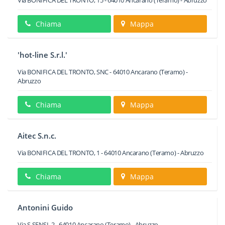
Via BONIFICA DEL TRONTO, 15
-
64010
Ancarano
(Teramo) -
Abruzzo
Chiama
Mappa
'hot-line S.r.l.'
Via BONIFICA DEL TRONTO, SNC
-
64010
Ancarano
(Teramo) -
Abruzzo
Chiama
Mappa
Aitec S.n.c.
Via BONIFICA DEL TRONTO, 1
-
64010
Ancarano
(Teramo) -
Abruzzo
Chiama
Mappa
Antonini Guido
Via S.SENSI, 2
-
64010
Ancarano
(Teramo) -
Abruzzo