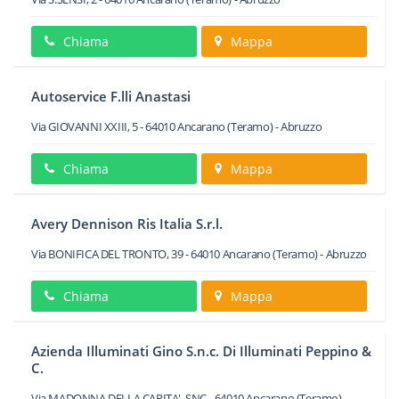
Chiama
Mappa
Autoservice F.lli Anastasi
Via GIOVANNI XXIII, 5
-
64010
Ancarano
(Teramo) -
Abruzzo
Chiama
Mappa
Avery Dennison Ris Italia S.r.l.
Via BONIFICA DEL TRONTO, 39
-
64010
Ancarano
(Teramo) -
Abruzzo
Chiama
Mappa
Azienda Illuminati Gino S.n.c. Di Illuminati Peppino &
C.
Via MADONNA DELLA CARITA', SNC
-
64010
Ancarano
(Teramo) -