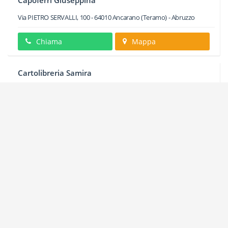
Capoferri Giuseppina
Via PIETRO SERVALLI, 100
-
64010
Ancarano
(Teramo) -
Abruzzo
Chiama
Mappa
Cartolibreria Samira
Via MADONNA DELLA MISERICORDIA, 4
-
64010
Ancarano
(Teramo) -
Abruzzo
Chiama
Mappa
Centro Estetico Perfect Di Curzi Cinzia Centro Estetico
Perfect Di Curzi Cinzia
VIA MADONNA DELLA CARITA, 57
-
64010
Ancarano
(Teramo) -
Abruzzo
Chiama
Mappa