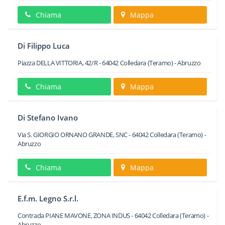
Chiama
Mappa
Di Filippo Luca
Piazza DELLA VITTORIA, 42/R
-
64042
Colledara
(Teramo) -
Abruzzo
Chiama
Mappa
Di Stefano Ivano
Via S. GIORGIO ORNANO GRANDE, SNC
-
64042
Colledara
(Teramo) -
Abruzzo
Chiama
Mappa
E.f.m. Legno S.r.l.
Contrada PIANE MAVONE, ZONA INDUS
-
64042
Colledara
(Teramo) -
Abruzzo