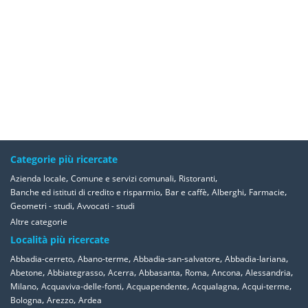
Categorie più ricercate
,
,
,
Azienda locale
Comune e servizi comunali
Ristoranti
,
,
,
,
Banche ed istituti di credito e risparmio
Bar e caffè
Alberghi
Farmacie
,
Geometri - studi
Avvocati - studi
Altre categorie
Località più ricercate
,
,
,
,
Abbadia-cerreto
Abano-terme
Abbadia-san-salvatore
Abbadia-lariana
,
,
,
,
,
,
,
Abetone
Abbiategrasso
Acerra
Abbasanta
Roma
Ancona
Alessandria
,
,
,
,
,
Milano
Acquaviva-delle-fonti
Acquapendente
Acqualagna
Acqui-terme
,
,
Bologna
Arezzo
Ardea