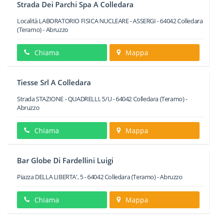
Strada Dei Parchi Spa A Colledara
Località LABORATORIO FISICA NUCLEARE - ASSERGI
-
64042
Colledara
(Teramo) -
Abruzzo
Chiama
Mappa
Tiesse Srl A Colledara
Strada STAZIONE - QUADRELLI, 5/U
-
64042
Colledara
(Teramo) -
Abruzzo
Chiama
Mappa
Bar Globe Di Fardellini Luigi
Piazza DELLA LIBERTA', 5
-
64042
Colledara
(Teramo) -
Abruzzo
Chiama
Mappa