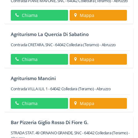
Contrada PIANE MAVONE, SNC
-
64042
Colledara
(Teramo) -
Abruzzo
Chiama
Mappa
Agriturismo La Quercia Di Sabatino
Contrada CRETARA, SNC
-
64042
Colledara
(Teramo) -
Abruzzo
Chiama
Mappa
Agriturismo Mancini
Contrada VILLA ILII, 1
-
64042
Colledara
(Teramo) -
Abruzzo
Chiama
Mappa
Bar Pizzeria Giglio Rosso Di Fiore G.
STRADA STAT. 49 ORNANO GRANDE, SNC
-
64042
Colledara
(Teramo) -