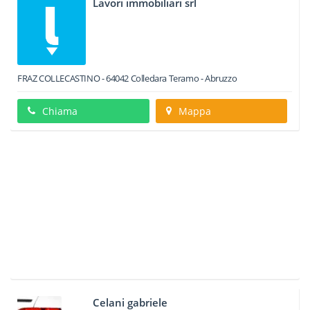
Lavori immobiliari srl
FRAZ COLLECASTINO
-
64042
Colledara
Teramo -
Abruzzo
Chiama
Mappa
Celani gabriele