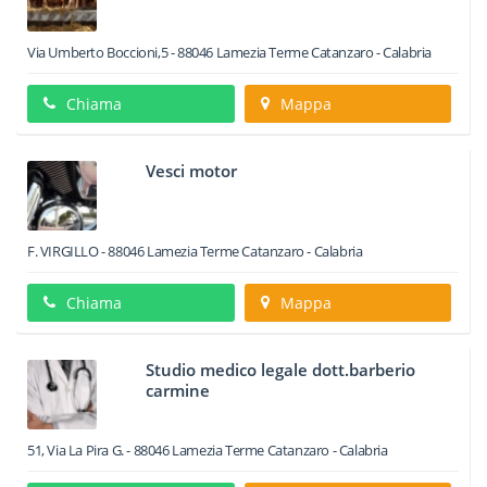
Via Umberto Boccioni,5
-
88046
Lamezia Terme
Catanzaro -
Calabria
Chiama
Mappa
Vesci motor
F. VIRGILLO
-
88046
Lamezia Terme
Catanzaro -
Calabria
Chiama
Mappa
Studio medico legale dott.barberio
carmine
51, Via La Pira G.
-
88046
Lamezia Terme
Catanzaro -
Calabria