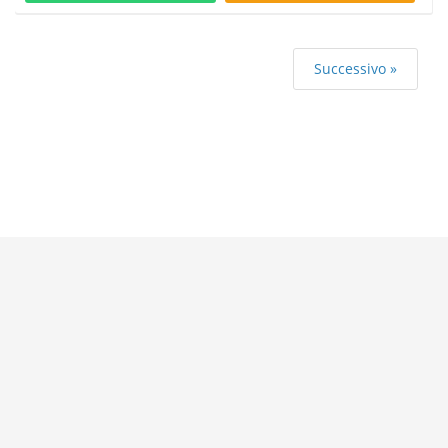
Successivo »
Categorie più ricercate
,
,
,
Azienda locale
Comune e servizi comunali
Ristoranti
,
,
,
,
Banche ed istituti di credito e risparmio
Bar e caffè
Alberghi
Farmacie
,
Geometri - studi
Avvocati - studi
Altre categorie