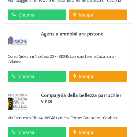
Via I Maggio 11 II TRAV.
-
88046
Lamezia Terme
Catanzaro -
Calabria
Chiama
Mappa
Agenzia immobiliare pistone
Corso Giovanni Nicotera 237
-
88046
Lamezia Terme
Catanzaro -
Calabria
Chiama
Mappa
Compagnia della bellezza parruchieri
vince
Via Francesco Cilea 4
-
88046
Lamezia Terme
Catanzaro -
Calabria
Chiama
Mappa