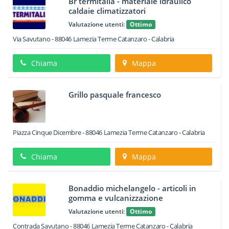
Br termitalia - materiale idraulico
caldaie climatizzatori
Valutazione utenti:
Ottimo
Via Savutano
-
88046
Lamezia Terme
Catanzaro -
Calabria
Chiama
Mappa
Grillo pasquale francesco
Piazza Cinque Dicembre
-
88046
Lamezia Terme
Catanzaro -
Calabria
Chiama
Mappa
Bonaddio michelangelo - articoli in
gomma e vulcanizzazione
Valutazione utenti:
Ottimo
Contrada Savutano
-
88046
Lamezia Terme
Catanzaro -
Calabria