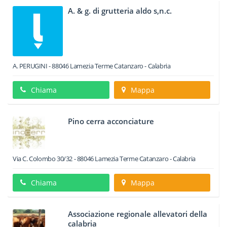
A. & g. di grutteria aldo s,n.c.
A. PERUGINI
-
88046
Lamezia Terme
Catanzaro -
Calabria
Chiama
Mappa
Pino cerra acconciature
Via C. Colombo 30/32
-
88046
Lamezia Terme
Catanzaro -
Calabria
Chiama
Mappa
Associazione regionale allevatori della
calabria