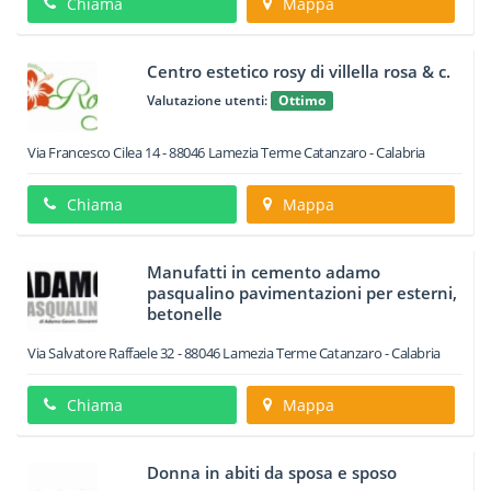
Chiama
Mappa
Centro estetico rosy di villella rosa & c.
Valutazione utenti:
Ottimo
Via Francesco Cilea 14
-
88046
Lamezia Terme
Catanzaro -
Calabria
Chiama
Mappa
Manufatti in cemento adamo
pasqualino pavimentazioni per esterni,
betonelle
Via Salvatore Raffaele 32
-
88046
Lamezia Terme
Catanzaro -
Calabria
Chiama
Mappa
Donna in abiti da sposa e sposo