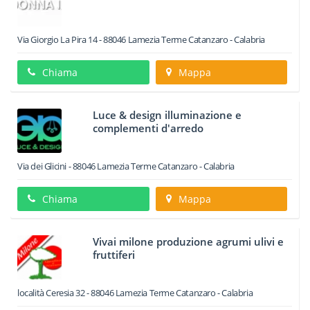
Via Giorgio La Pira 14
-
88046
Lamezia Terme
Catanzaro -
Calabria
Chiama
Mappa
Luce & design illuminazione e
complementi d'arredo
Via dei Glicini
-
88046
Lamezia Terme
Catanzaro -
Calabria
Chiama
Mappa
Vivai milone produzione agrumi ulivi e
fruttiferi
località Ceresia 32
-
88046
Lamezia Terme
Catanzaro -
Calabria