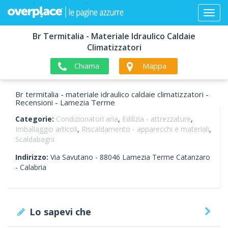
Br Termitalia - Materiale Idraulico Caldaie
Climatizzatori
Chiama
Mappa
Br termitalia - materiale idraulico caldaie climatizzatori -
Recensioni - Lamezia Terme
Categorie:
Condizionatori aria
,
Edilizia - attrezzature
,
Imballaggio articoli
,
Riscaldamento - apparecchi e materiali
,
Scaldabagni
Indirizzo:
Via Savutano -
88046
Lamezia Terme
Catanzaro
-
Calabria
Lo sapevi che