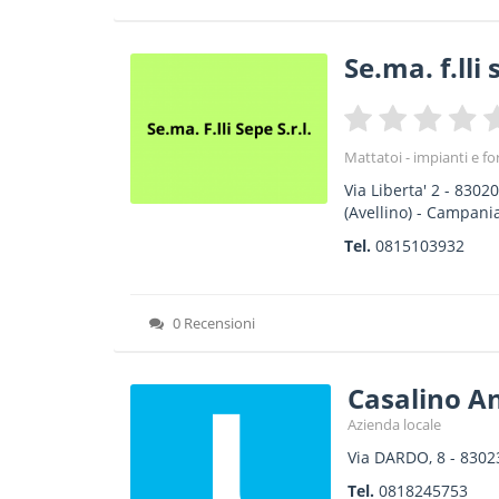
Se.ma. f.lli
Mattatoi - impianti e fo
Via Liberta' 2
-
8302
(Avellino) -
Campani
Tel.
0815103932
0 Recensioni
Casalino A
Azienda locale
Via DARDO, 8
-
8302
Tel.
0818245753