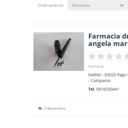
Ordinamento
Rilevanza
Farmacia dr.
angela mar
Farmacie
NARNI
-
83020
Pago 
-
Campania
Tel.
0818250441
0 Recensioni