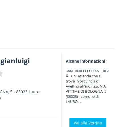
 gianluigi
Alcune informazioni
SANTANIELLO GIANLUIGI
Ã¨ un" azienda che si
trova in provincia di
Avellino all"indirizzo VIA
VITTIME DI BOLOGNA, 5
OGNA, 5
-
83023
Lauro
(83023) - comune di
a
LAURO....
Vai alla Vetrina