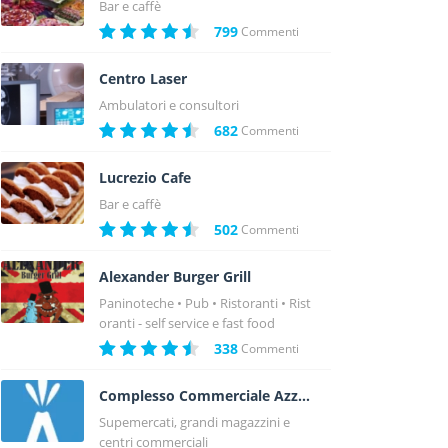
Bar e caffè
799
Commenti
Centro Laser
Ambulatori e consultori
682
Commenti
Lucrezio Cafe
Bar e caffè
502
Commenti
Alexander Burger Grill
Paninoteche
Pub
Ristoranti
Rist
oranti - self service e fast food
338
Commenti
Complesso Commerciale Azzurro
Supemercati, grandi magazzini e
centri commerciali