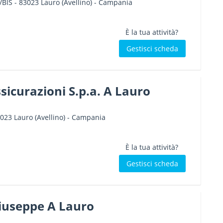
/BIS
-
83023
Lauro
(Avellino) -
Campania
È la tua attività?
Gestisci scheda
sicurazioni S.p.a. A Lauro
023
Lauro
(Avellino) -
Campania
È la tua attività?
Gestisci scheda
useppe A Lauro