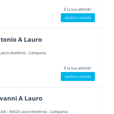
È la tua attività?
Gestisci scheda
ntonio A Lauro
Lauro
(Avellino) -
Campania
È la tua attività?
Gestisci scheda
ovanni A Lauro
 4/A
-
83023
Lauro
(Avellino) -
Campania