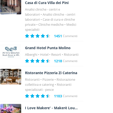
Casa di Cura Villa dei Pini
Analisi cliniche - centri e
laboratori
Analisi cliniche - centri
laboratori
Case di cura e cliniche
private
Cliniche mediche
Medici
specialisti
1451
Commenti
Grand Hotel Punta Molino
Alberghi
Hotel
Resort
Ristoranti
1218
Commenti
Ristorante Pizzeria Zi Caterina
Ristoranti
Pizzerie
Ristorazione
collettiva e catering
Ristoranti
specializzati - pesce
1103
Commenti
I Love Makere' - Makerè Loungebar