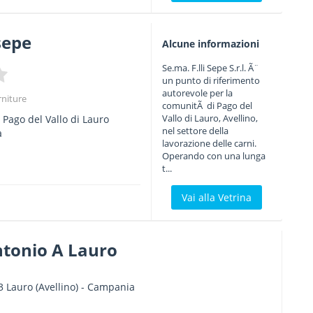
 sepe
Alcune informazioni
Se.ma. F.lli Sepe S.r.l. Ã¨
un punto di riferimento
autorevole per la
rniture
comunitÃ di Pago del
Vallo di Lauro, Avellino,
0
Pago del Vallo di Lauro
nel settore della
a
lavorazione delle carni.
Operando con una lunga
t...
Vai alla Vetrina
ntonio A Lauro
3
Lauro
(Avellino) -
Campania