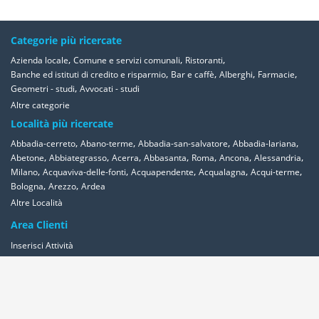
Categorie più ricercate
,
,
,
Azienda locale
Comune e servizi comunali
Ristoranti
,
,
,
,
Banche ed istituti di credito e risparmio
Bar e caffè
Alberghi
Farmacie
,
Geometri - studi
Avvocati - studi
Altre categorie
Località più ricercate
,
,
,
,
Abbadia-cerreto
Abano-terme
Abbadia-san-salvatore
Abbadia-lariana
,
,
,
,
,
,
,
Abetone
Abbiategrasso
Acerra
Abbasanta
Roma
Ancona
Alessandria
,
,
,
,
,
Milano
Acquaviva-delle-fonti
Acquapendente
Acqualagna
Acqui-terme
,
,
Bologna
Arezzo
Ardea
Altre Località
Area Clienti
Inserisci Attività
Contattaci
Segnala
Overplace Network
Wi-fi
Coupon
Aziende
Reseller Oversync