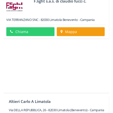
F.light s.a.s. di claudio fucci c.
VIA TERRANZANO SNC
-
82030
Limatola
Benevento -
Campania
Chiama
Mappa
Altieri Carlo A Limatola
Via DELLA REPUBBLICA, 26
-
82030
Limatola
(Benevento) -
Campania