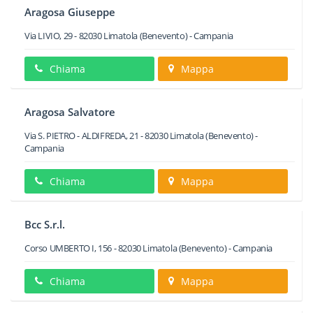
Aragosa Giuseppe
Via LIVIO, 29
-
82030
Limatola
(Benevento) -
Campania
Chiama
Mappa
Aragosa Salvatore
Via S. PIETRO - ALDIFREDA, 21
-
82030
Limatola
(Benevento) -
Campania
Chiama
Mappa
Bcc S.r.l.
Corso UMBERTO I, 156
-
82030
Limatola
(Benevento) -
Campania
Chiama
Mappa