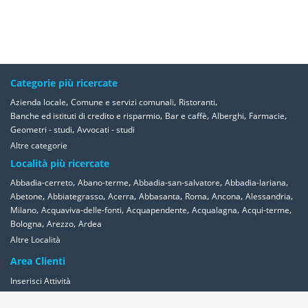
Categorie più ricercate
,
,
,
Azienda locale
Comune e servizi comunali
Ristoranti
,
,
,
,
Banche ed istituti di credito e risparmio
Bar e caffè
Alberghi
Farmacie
,
Geometri - studi
Avvocati - studi
Altre categorie
Località più ricercate
,
,
,
,
Abbadia-cerreto
Abano-terme
Abbadia-san-salvatore
Abbadia-lariana
,
,
,
,
,
,
,
Abetone
Abbiategrasso
Acerra
Abbasanta
Roma
Ancona
Alessandria
,
,
,
,
,
Milano
Acquaviva-delle-fonti
Acquapendente
Acqualagna
Acqui-terme
,
,
Bologna
Arezzo
Ardea
Altre Località
Area Clienti
Inserisci Attività
Contattaci