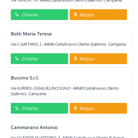
Via TRINITA', 16
-
84040
Castelnuovo Cilento
(Salerno) -
Campania
Chiama
Mappa
Botti Maria Teresa
Via S. GAETANO, 2
-
84040
Castelnuovo Cilento
(Salerno) -
Campania
Chiama
Mappa
Buccino S.r.l.
Via AURIROI- CASALVELINO SCALO
-
84040
Castelnuovo Cilento
(Salerno) -
Campania
Chiama
Mappa
Cammarano Antonio
Via GIUSEPPE DI VITTORIO, 4
-
84040
Castelnuovo Cilento
(Salerno) -