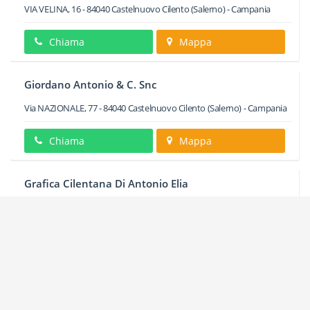
VIA VELINA, 16
-
84040
Castelnuovo Cilento
(Salerno) -
Campania
Chiama
Mappa
Giordano Antonio & C. Snc
Via NAZIONALE, 77
-
84040
Castelnuovo Cilento
(Salerno) -
Campania
Chiama
Mappa
Grafica Cilentana Di Antonio Elia
Via NAZIONALE, 142
-
84040
Castelnuovo Cilento
(Salerno) -
Campania
Chiama
Mappa
Graficart Di Palo Francesco
Via NAZIONALE CONTR. ARBOSTO, 89
-
84040
Castelnuovo Cilento