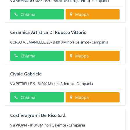
Via ARMANDO DIAZ, 36/C
-
84010
Minori
(Salerno) -
Campania
Chiama
Mappa
Ceramica Artistica Di Ruocco Vittorio
CORSO V. EMANUELE, 23
-
84010
Minori
(Salerno) -
Campania
Chiama
Mappa
Civale Gabriele
Via PETRELLE, 9
-
84010
Minori
(Salerno) -
Campania
Chiama
Mappa
Costieragrumi De Riso S.r.l.
Via PIOPPI
-
84010
Minori
(Salerno) -
Campania