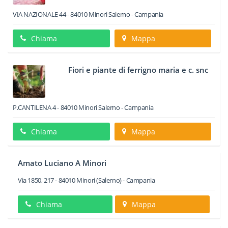
VIA NAZIONALE 44
-
84010
Minori
Salerno -
Campania
Chiama
Mappa
Fiori e piante di ferrigno maria e c. snc
P.CANTILENA 4
-
84010
Minori
Salerno -
Campania
Chiama
Mappa
Amato Luciano A Minori
Via 1850, 217
-
84010
Minori
(Salerno) -
Campania
Chiama
Mappa