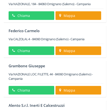
Via NAZIONALE, 184
-
84060
Omignano
(Salerno) -
Campania
Chiama
Mappa
Federico Carmelo
Via CALZOLAI, 4
-
84060
Omignano
(Salerno) -
Campania
Chiama
Mappa
Grambone Giuseppe
Via NAZIONALE LOC. FILETTE, 44
-
84060
Omignano
(Salerno) -
Campania
Chiama
Mappa
Alento S.r.l. Inerti E Calcestruzzi