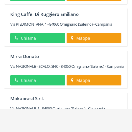
King Caffe' Di Ruggiero Emiliano
Via PIEDIMONTANA, 1
-
84060
Omignano
(Salerno) -
Campania
Chiama
Mappa
Mirra Donato
Via NAZIONALE - SCALO, SNC
-
84060
Omignano
(Salerno) -
Campania
Chiama
Mappa
Mokabrasil S.r.l.
Via NAZIONALE, 1
-
84060
Omignano
(Salerno) -
Campania
Chiama
Mappa