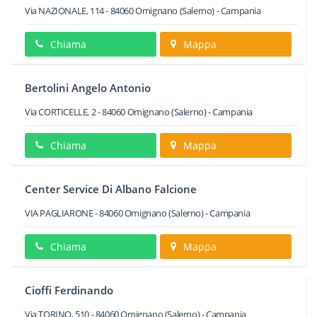
Via NAZIONALE, 114
-
84060
Omignano
(Salerno) -
Campania
Chiama
Mappa
Bertolini Angelo Antonio
Via CORTICELLE, 2
-
84060
Omignano
(Salerno) -
Campania
Chiama
Mappa
Center Service Di Albano Falcione
VIA PAGLIARONE
-
84060
Omignano
(Salerno) -
Campania
Chiama
Mappa
Cioffi Ferdinando
Via TORINO, 510
-
84060
Omignano
(Salerno) -
Campania