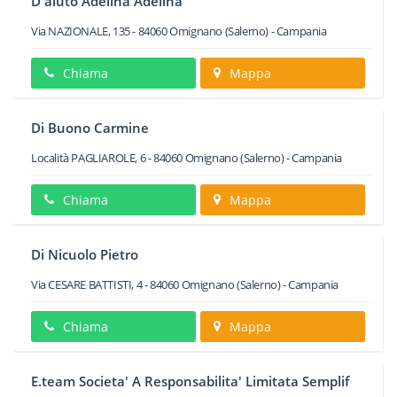
D'aiuto Adelina Adelina
Via NAZIONALE, 135
-
84060
Omignano
(Salerno) -
Campania
Chiama
Mappa
Di Buono Carmine
Località PAGLIAROLE, 6
-
84060
Omignano
(Salerno) -
Campania
Chiama
Mappa
Di Nicuolo Pietro
Via CESARE BATTISTI, 4
-
84060
Omignano
(Salerno) -
Campania
Chiama
Mappa
E.team Societa' A Responsabilita' Limitata Semplif