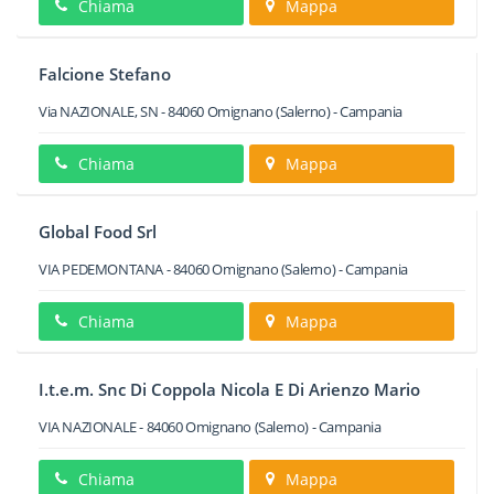
Chiama
Mappa
Falcione Stefano
Via NAZIONALE, SN
-
84060
Omignano
(Salerno) -
Campania
Chiama
Mappa
Global Food Srl
VIA PEDEMONTANA
-
84060
Omignano
(Salerno) -
Campania
Chiama
Mappa
I.t.e.m. Snc Di Coppola Nicola E Di Arienzo Mario
VIA NAZIONALE
-
84060
Omignano
(Salerno) -
Campania
Chiama
Mappa