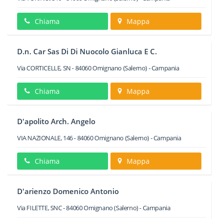
Chiama
Mappa
D.n. Car Sas Di Di Nuocolo Gianluca E C.
Via CORTICELLE, SN
-
84060
Omignano
(Salerno) -
Campania
Chiama
Mappa
D'apolito Arch. Angelo
VIA NAZIONALE, 146
-
84060
Omignano
(Salerno) -
Campania
Chiama
Mappa
D'arienzo Domenico Antonio
Via FILETTE, SNC
-
84060
Omignano
(Salerno) -
Campania