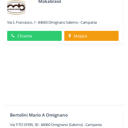
Mokabrasil
Via S. Francesco, 1
-
84060
Omignano
Salerno -
Campania
Chiama
Mappa
Bertolini Mario A Omignano
Via TITO SPERI, 50
-
84060
Omignano
(Salerno) -
Campania