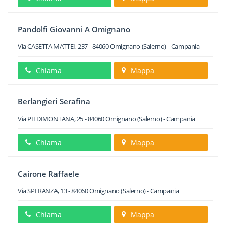
Pandolfi Giovanni A Omignano
Via CASETTA MATTEI, 237
-
84060
Omignano
(Salerno) -
Campania
Chiama
Mappa
Berlangieri Serafina
Via PIEDIMONTANA, 25
-
84060
Omignano
(Salerno) -
Campania
Chiama
Mappa
Cairone Raffaele
Via SPERANZA, 13
-
84060
Omignano
(Salerno) -
Campania
Chiama
Mappa