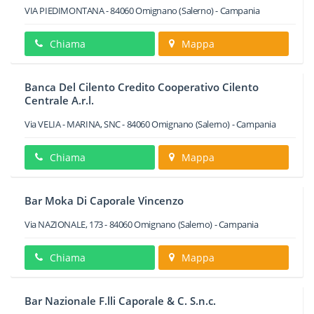
VIA PIEDIMONTANA
-
84060
Omignano
(Salerno) -
Campania
Chiama
Mappa
Banca Del Cilento Credito Cooperativo Cilento
Centrale A.r.l.
Via VELIA - MARINA, SNC
-
84060
Omignano
(Salerno) -
Campania
Chiama
Mappa
Bar Moka Di Caporale Vincenzo
Via NAZIONALE, 173
-
84060
Omignano
(Salerno) -
Campania
Chiama
Mappa
Bar Nazionale F.lli Caporale & C. S.n.c.