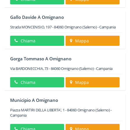
Gallo Davide A Omignano
Strada MONCENISIO, 197
-
84060
Omignano
(Salerno) -
Campania
Chiama
Mappa
Gorga Tommaso A Omignano
Via BARDONECCHIA, 73
-
84060
Omignano
(Salerno) -
Campania
Chiama
Mappa
Municipio A Omignano
Piazza MARTIRI DELLA LIBERTA', 1
-
84060
Omignano
(Salerno) -
Campania
Chiama
Mappa