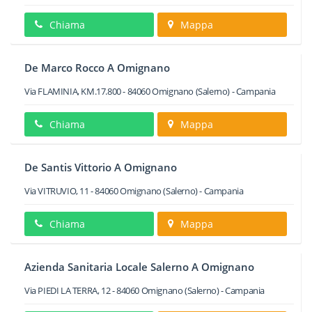
Chiama
Mappa
De Marco Rocco A Omignano
Via FLAMINIA, KM.17.800
-
84060
Omignano
(Salerno) -
Campania
Chiama
Mappa
De Santis Vittorio A Omignano
Via VITRUVIO, 11
-
84060
Omignano
(Salerno) -
Campania
Chiama
Mappa
Azienda Sanitaria Locale Salerno A Omignano
Via PIEDI LA TERRA, 12
-
84060
Omignano
(Salerno) -
Campania