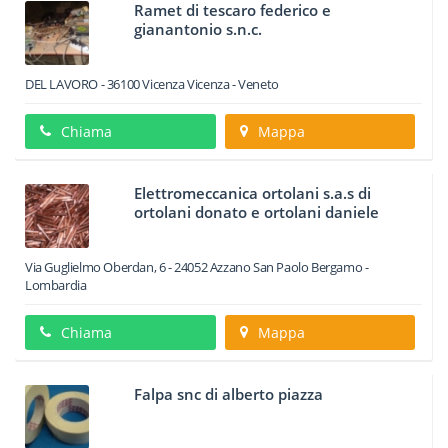
Ramet di tescaro federico e
gianantonio s.n.c.
DEL LAVORO
-
36100
Vicenza
Vicenza -
Veneto
Chiama
Mappa
Elettromeccanica ortolani s.a.s di
ortolani donato e ortolani daniele
Via Guglielmo Oberdan, 6
-
24052
Azzano San Paolo
Bergamo -
Lombardia
Chiama
Mappa
Falpa snc di alberto piazza