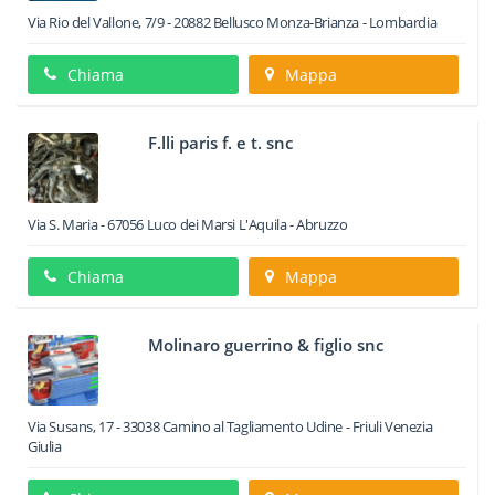
Via Rio del Vallone, 7/9
-
20882
Bellusco
Monza-Brianza -
Lombardia
Chiama
Mappa
F.lli paris f. e t. snc
Via S. Maria
-
67056
Luco dei Marsi
L'Aquila -
Abruzzo
Chiama
Mappa
Molinaro guerrino & figlio snc
Via Susans, 17
-
33038
Camino al Tagliamento
Udine -
Friuli Venezia
Giulia