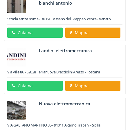
bianchi antonio
Strada senza nome
-
36061
Bassano del Grappa
Vicenza -
Veneto
Chiama
Mappa
Landini elettromeccanica
Via Ville 86
-
52028
Terranuova Bracciolini
Arezzo -
Toscana
Chiama
Mappa
Nuova elettromeccanica
VIA GAETANO MARTINO 35
-
91011
Alcamo
Trapani -
Sicilia