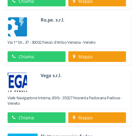
Chiama
Mappa
Ro.pe. s.r.l.
Via 1ª Str., 37
-
30032
Fiesso d'Artico
Venezia -
Veneto
Chiama
Mappa
Vega s.r.l.
Viale Navigazione Interna, 85/b
-
35027
Noventa Padovana
Padova -
Veneto
Chiama
Mappa