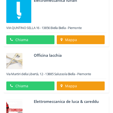
Elettromeccanica furlan
VIA QUNTINO SELLA 16
-
13856
Biella
Biella -
Piemonte
Chiama
Mappa
Officina lacchia
Via Martiri della Libertà, 12
-
13885
Salussola
Biella -
Piemonte
Chiama
Mappa
Elettromeccanica de luca & careddu