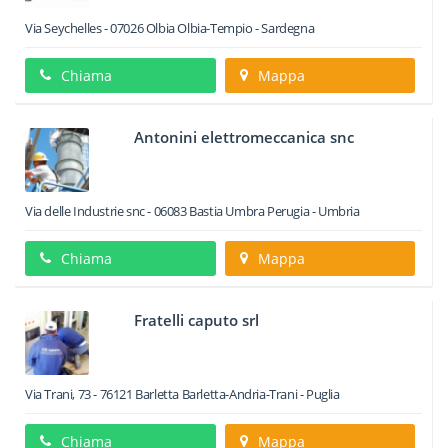
Via Seychelles
-
07026
Olbia
Olbia-Tempio -
Sardegna
Chiama
Mappa
Antonini elettromeccanica snc
Via delle Industrie snc
-
06083
Bastia Umbra
Perugia -
Umbria
Chiama
Mappa
Fratelli caputo srl
Via Trani, 73
-
76121
Barletta
Barletta-Andria-Trani -
Puglia
Chiama
Mappa