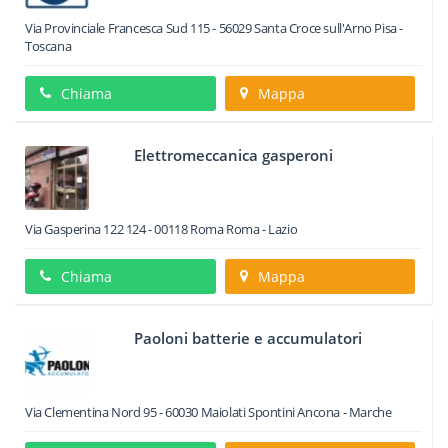
Via Provinciale Francesca Sud 115
-
56029
Santa Croce sull'Arno
Pisa -
Toscana
Chiama
Mappa
Elettromeccanica gasperoni
Via Gasperina 122 124
-
00118
Roma
Roma -
Lazio
Chiama
Mappa
Paoloni batterie e accumulatori
Via Clementina Nord 95
-
60030
Maiolati Spontini
Ancona -
Marche