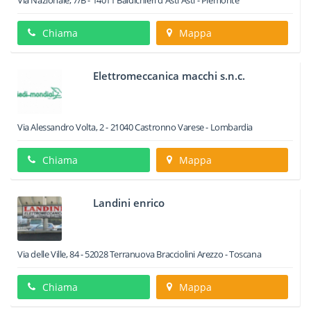
Via Nazionale, 7/B
-
14011
Baldichieri d'Asti
Asti -
Piemonte
Chiama
Mappa
Elettromeccanica macchi s.n.c.
Via Alessandro Volta, 2
-
21040
Castronno
Varese -
Lombardia
Chiama
Mappa
Landini enrico
Via delle Ville, 84
-
52028
Terranuova Bracciolini
Arezzo -
Toscana
Chiama
Mappa