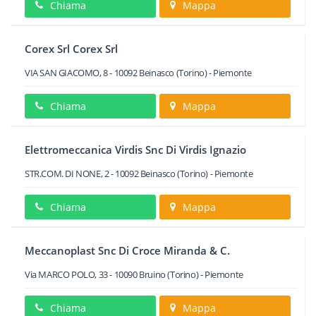
Chiama
Mappa
Corex Srl Corex Srl
VIA SAN GIACOMO, 8
-
10092
Beinasco
(Torino) -
Piemonte
Chiama
Mappa
Elettromeccanica Virdis Snc Di Virdis Ignazio
STR.COM. DI NONE, 2
-
10092
Beinasco
(Torino) -
Piemonte
Chiama
Mappa
Meccanoplast Snc Di Croce Miranda & C.
Via MARCO POLO, 33
-
10090
Bruino
(Torino) -
Piemonte
Chiama
Mappa