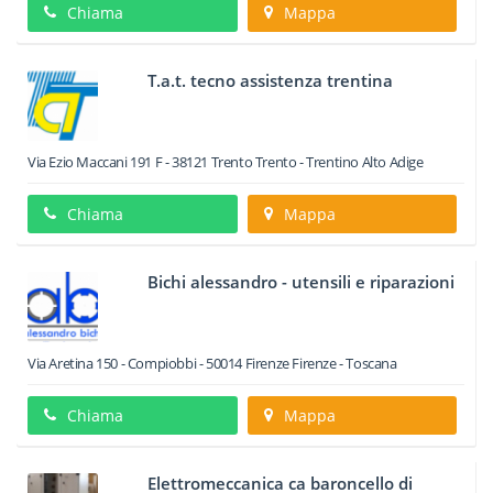
Chiama
Mappa
T.a.t. tecno assistenza trentina
Via Ezio Maccani 191 F
-
38121
Trento
Trento -
Trentino Alto Adige
Chiama
Mappa
Bichi alessandro - utensili e riparazioni
Via Aretina 150 - Compiobbi
-
50014
Firenze
Firenze -
Toscana
Chiama
Mappa
Elettromeccanica ca baroncello di