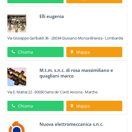
Elli eugenia
Via Giuseppe Garibaldi 36
-
20034
Giussano
Monza-Brianza -
Lombardia
Chiama
Mappa
M.t.m. s.n.c. di rosa massimiliano e
quagliani marco
Via E. Mattei 22
-
60030
Serra de' Conti
Ancona -
Marche
Chiama
Mappa
Nuova elettromeccanica s.n.c.