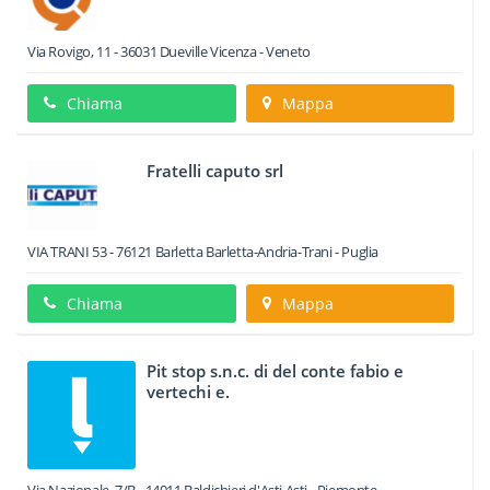
Via Rovigo, 11
-
36031
Dueville
Vicenza -
Veneto
Chiama
Mappa
Fratelli caputo srl
VIA TRANI 53
-
76121
Barletta
Barletta-Andria-Trani -
Puglia
Chiama
Mappa
Pit stop s.n.c. di del conte fabio e
vertechi e.