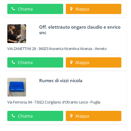
Chiama
Mappa
Off. elettrauto ongaro claudio e enrico
snc
VIA ZANETTINI 28
-
36025
Noventa Vicentina
Vicenza -
Veneto
Chiama
Mappa
Rumec di vizzi nicola
Via Ferrovia, 94
-
73022
Corigliano d'Otranto
Lecce -
Puglia
Chiama
Mappa