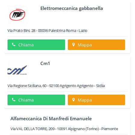
Elettromeccanica gabbanella
Via Prato Bini, 28
-
00036
Palestrina
Roma -
Lazio
Chiama
Mappa
Cm1
Via Regione Siciliana, 60
-
92100
Agrigento
Agrigento -
Sicilia
Chiama
Mappa
Alfameccanica Di Manfredi Emanuele
Via VAL DELLA TORRE, 209
-
10091
Alpignano
(Torino) -
Piemonte