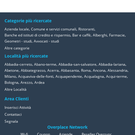
Categorie più ricercate
,
,
,
Azienda locale
Comune e servizi comunali
Ristoranti
,
,
,
,
Banche ed istituti di credito e risparmio
Bar e caffè
Alberghi
Farmacie
,
Geometri - studi
Avvocati - studi
Altre categorie
Località più ricercate
,
,
,
,
Abbadia-cerreto
Abano-terme
Abbadia-san-salvatore
Abbadia-lariana
,
,
,
,
,
,
,
Abetone
Abbiategrasso
Acerra
Abbasanta
Roma
Ancona
Alessandria
,
,
,
,
,
Milano
Acquaviva-delle-fonti
Acquapendente
Acqualagna
Acqui-terme
,
,
Bologna
Arezzo
Ardea
Altre Località
Area Clienti
Inserisci Attività
Contattaci
Segnala
Overplace Network
Wi-fi
Coupon
Aziende
Reseller Oversync