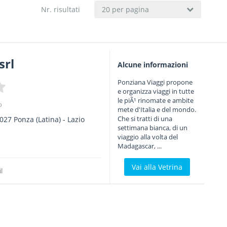
Nr. risultati
20 per pagina
srl
Alcune informazioni
Ponziana Viaggi propone
e organizza viaggi in tutte
le piÃ¹ rinomate e ambite
o
mete d'Italia e del mondo.
Che si tratti di una
027
Ponza
(Latina) -
Lazio
settimana bianca, di un
viaggio alla volta del
Madagascar, ...
Vai alla Vetrina
l