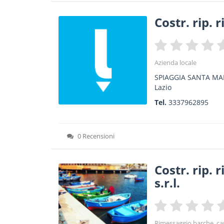
Costr. rip. r
Azienda locale
SPIAGGIA SANTA MA
Lazio
Tel.
3337962895
0 Recensioni
Costr. rip. 
s.r.l.
Rimessaggio barche, c