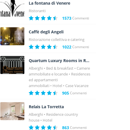
La fontana di Venere
Ristoranti
1573
Commenti
Caffè degli Angeli
Ristorazione collettiva e catering
1022
Commenti
Quartum Luxury Rooms in Rome
Alberghi
Bed & breakfast
Camere
ammobiliate e locande
Residences
ed appartamenti
ammobiliati
Hotel
Case Vacanze
905
Commenti
Relais La Torretta
Alberghi
Residence country
house
Hotel
863
Commenti