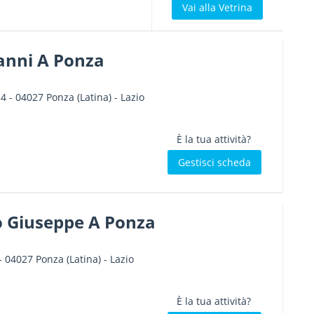
Vai alla Vetrina
anni A Ponza
 4
-
04027
Ponza
(Latina) -
Lazio
È la tua attività?
Gestisci scheda
 Giuseppe A Ponza
-
04027
Ponza
(Latina) -
Lazio
È la tua attività?