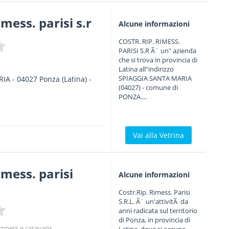
imess. parisi s.r
Alcune informazioni
COSTR. RIP. RIMESS.
PARISI S.R Ã¨ un" azienda
che si trova in provincia di
Latina all"indirizzo
SPIAGGIA SANTA MARIA
RIA
-
04027
Ponza
(Latina) -
(04027) - comune di
PONZA....
Vai alla Vetrina
rimess. parisi
Alcune informazioni
Costr.Rip. Rimess. Parisi
S.R.L. Ã¨ un'attivitÃ da
anni radicata sul territorio
di Ponza, in provincia di
ampers e caravans