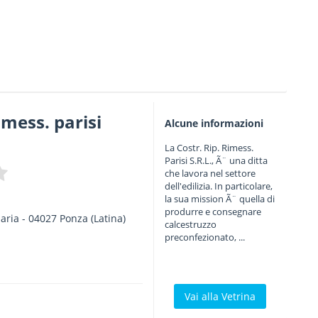
rimess. parisi
Alcune informazioni
La Costr. Rip. Rimess.
Parisi S.R.L., Ã¨ una ditta
che lavora nel settore
dell'edilizia. In particolare,
la sua mission Ã¨ quella di
produrre e consegnare
aria
-
04027
Ponza
(Latina)
calcestruzzo
preconfezionato, ...
Vai alla Vetrina