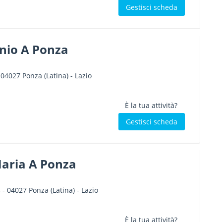
Gestisci scheda
nio A Ponza
-
04027
Ponza
(Latina) -
Lazio
È la tua attività?
Gestisci scheda
Maria A Ponza
3
-
04027
Ponza
(Latina) -
Lazio
È la tua attività?