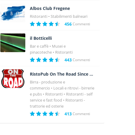
Albos Club Fregene
Ristoranti
Stabilimenti balneari
456
Commenti
il Botticelli
Bar e caffè
Musei e
pinacoteche
Ristoranti
443
Commenti
RistoPub On The Road Since 1980
Birra - produzione e
commercio
Locali e ritrovi - birrerie
e pubs
Ristoranti
Ristoranti - self
service e fast food
Ristoranti -
trattorie ed osterie
413
Commenti