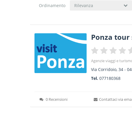
Ordinamento
Rilevanza
Ponza tour 
Agenzie viaggi e turism
Via Corridoio, 34
-
04
Tel.
077180368
0 Recensioni
Contattaci via emai