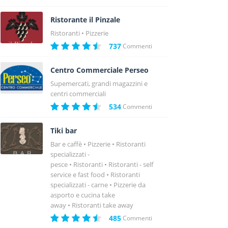
Ristorante il Pinzale
Ristoranti
Pizzerie
737
Commenti
Centro Commerciale Perseo
Supemercati, grandi magazzini e
centri commerciali
534
Commenti
Tiki bar
Bar e caffè
Pizzerie
Ristoranti
specializzati -
pesce
Ristoranti
Ristoranti - self
service e fast food
Ristoranti
specializzati - carne
Pizzerie da
asporto e cucina take
away
Ristoranti take away
485
Commenti