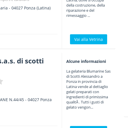
Latina, dove si occupa
della costruzione, della
aria
-
04027
Ponza
(Latina)
riparazione e del
rimessaggio ...
Vai alla Vetrina
a.s. di scotti
Alcune informazioni
La gelateria Blumarine Sas
di Scotti Alessandro a
Ponza in provincia di
Latina vende al dettaglio
gelati preparati con
ingredienti di primissima
ANE N.44/45
-
04027
Ponza
qualitÃ . Tutti i gusti di
gelato vengon...