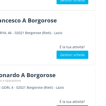
Gestisci scheda
rancesco A Borgorose
RYA, 46
-
02021
Borgorose
(Rieti) -
Lazio
È la tua attività?
Gestisci scheda
eonardo A Borgorose
o e riparazione
 GORI, 4
-
02021
Borgorose
(Rieti) -
Lazio
È la tua attività?