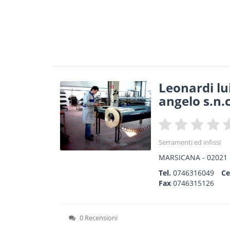
Leonardi lu
angelo s.n.c
Serramenti ed infissi
MARSICANA
-
02021
Tel.
0746316049
Ce
Fax
0746315126
0 Recensioni