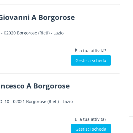
 Giovanni A Borgorose
-
02020
Borgorose
(Rieti) -
Lazio
È la tua attività?
Gestisci scheda
ancesco A Borgorose
O, 10
-
02021
Borgorose
(Rieti) -
Lazio
È la tua attività?
Gestisci scheda