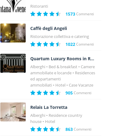
Ristoranti
1573
Commenti
Caffè degli Angeli
Ristorazione collettiva e catering
1022
Commenti
Quartum Luxury Rooms in Rome
Alberghi
Bed & breakfast
Camere
ammobiliate e locande
Residences
ed appartamenti
ammobiliati
Hotel
Case Vacanze
905
Commenti
Relais La Torretta
Alberghi
Residence country
house
Hotel
863
Commenti