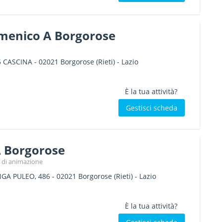
menico A Borgorose
 5 CASCINA
-
02021
Borgorose
(Rieti) -
Lazio
È la tua attività?
Gestisci scheda
A Borgorose
e di animazione
GA PULEO, 486
-
02021
Borgorose
(Rieti) -
Lazio
È la tua attività?