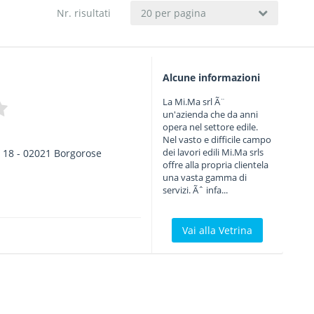
Nr. risultati
20 per pagina
Alcune informazioni
La Mi.Ma srl Ã¨
un'azienda che da anni
opera nel settore edile.
Nel vasto e difficile campo
dei lavori edili Mi.Ma srls
 18
-
02021
Borgorose
offre alla propria clientela
una vasta gamma di
servizi. Ãˆ infa...
Vai alla Vetrina