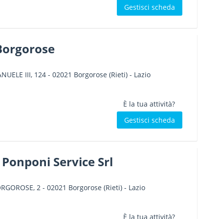
Gestisci scheda
 Borgorose
NUELE III, 124
-
02021
Borgorose
(Rieti) -
Lazio
È la tua attività?
Gestisci scheda
 Ponponi Service Srl
ORGOROSE, 2
-
02021
Borgorose
(Rieti) -
Lazio
È la tua attività?