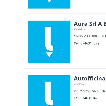
Aura Srl A
Palestre
Corso VITTORIO EMA
Tel.
0746314572
Autofficina
GARAGES
Via MARSICANA - B
Tel.
074631042