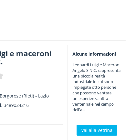
igi e maceroni
Alcune informazioni
.
Leonardi Luigi e Maceroni
Angelo S.N.C. rappresenta
una piccola realtà
industriale in cui sono
impiegate otto persone
che possono vantare
Borgorose
(Rieti) -
Lazio
un'esperienza ultra
ventennale nel campo
l.
3489024216
dell'a...
Vai alla Vetrina