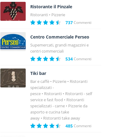
Ristorante il Pinzale
Ristoranti
Pizzerie
737
Commenti
Centro Commerciale Perseo
Supemercati, grandi magazzini e
centri commerciali
534
Commenti
Tiki bar
Bar e caffè
Pizzerie
Ristoranti
specializzati -
pesce
Ristoranti
Ristoranti - self
service e fast food
Ristoranti
specializzati - carne
Pizzerie da
asporto e cucina take
away
Ristoranti take away
485
Commenti