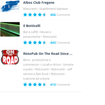
Albos Club Fregene
Ristoranti
Stabilimenti balneari
456
Commenti
il Botticelli
Bar e caffè
Musei e
pinacoteche
Ristoranti
443
Commenti
RistoPub On The Road Since 1980
Birra - produzione e
commercio
Locali e ritrovi - birrerie
e pubs
Ristoranti
Ristoranti - self
service e fast food
Ristoranti -
trattorie ed osterie
413
Commenti