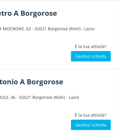
etro A Borgorose
ER MOCRONE, 62
-
02021
Borgorose
(Rieti) -
Lazio
È la tua attività?
Gestisci scheda
tonio A Borgorose
DULE, 46
-
02021
Borgorose
(Rieti) -
Lazio
È la tua attività?
Gestisci scheda