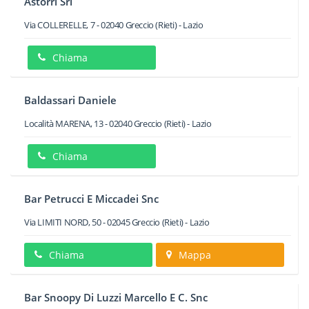
Astorri Srl
Via COLLERELLE, 7
-
02040
Greccio
(Rieti) -
Lazio
Chiama
Baldassari Daniele
Località MARENA, 13
-
02040
Greccio
(Rieti) -
Lazio
Chiama
Bar Petrucci E Miccadei Snc
Via LIMITI NORD, 50
-
02045
Greccio
(Rieti) -
Lazio
Chiama
Mappa
Bar Snoopy Di Luzzi Marcello E C. Snc