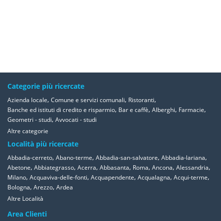
Categorie più ricercate
,
,
,
Azienda locale
Comune e servizi comunali
Ristoranti
,
,
,
,
Banche ed istituti di credito e risparmio
Bar e caffè
Alberghi
Farmacie
,
Geometri - studi
Avvocati - studi
Altre categorie
Località più ricercate
,
,
,
,
Abbadia-cerreto
Abano-terme
Abbadia-san-salvatore
Abbadia-lariana
,
,
,
,
,
,
,
Abetone
Abbiategrasso
Acerra
Abbasanta
Roma
Ancona
Alessandria
,
,
,
,
,
Milano
Acquaviva-delle-fonti
Acquapendente
Acqualagna
Acqui-terme
,
,
Bologna
Arezzo
Ardea
Altre Località
Area Clienti