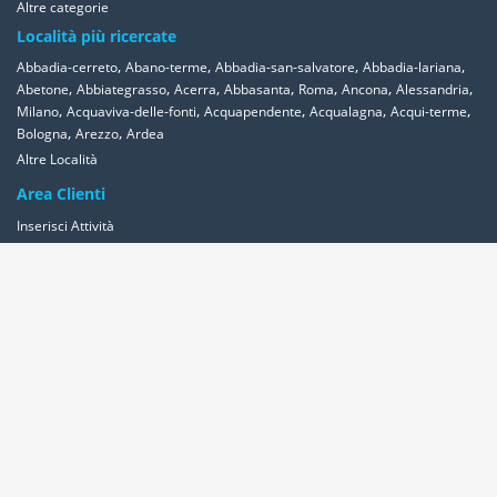
Altre categorie
Località più ricercate
,
,
,
,
Abbadia-cerreto
Abano-terme
Abbadia-san-salvatore
Abbadia-lariana
,
,
,
,
,
,
,
Abetone
Abbiategrasso
Acerra
Abbasanta
Roma
Ancona
Alessandria
,
,
,
,
,
Milano
Acquaviva-delle-fonti
Acquapendente
Acqualagna
Acqui-terme
,
,
Bologna
Arezzo
Ardea
Altre Località
Area Clienti
Inserisci Attività
Contattaci
Segnala
Overplace Network
Wi-fi
Coupon
Aziende
Reseller Oversync
Condizioni
Privacy
Cookies
© 2011-2026 Overplace. Tutti i diritti riservati.