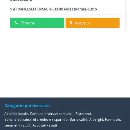
Via FRANCESCO CRISPI, 4
-
00040
Ardea
(Roma) -
Lazio
Chiama
Mappa
Categorie più ricercate
,
,
,
Azienda locale
Comune e servizi comunali
Ristoranti
,
,
,
,
Banche ed istituti di credito e risparmio
Bar e caffè
Alberghi
Farmacie
,
Geometri - studi
Avvocati - studi