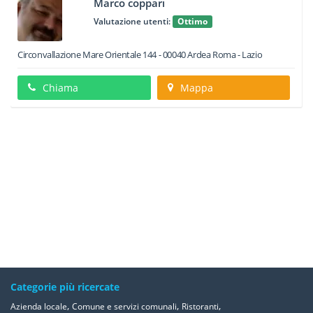
Marco coppari
Valutazione utenti:
Ottimo
Circonvallazione Mare Orientale 144
-
00040
Ardea
Roma -
Lazio
Chiama
Mappa
Categorie più ricercate
,
,
,
Azienda locale
Comune e servizi comunali
Ristoranti