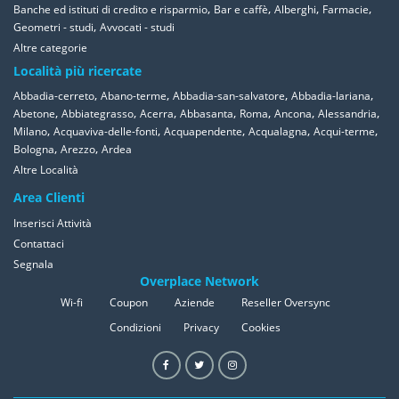
,
,
,
,
Banche ed istituti di credito e risparmio
Bar e caffè
Alberghi
Farmacie
,
Geometri - studi
Avvocati - studi
Altre categorie
Località più ricercate
,
,
,
,
Abbadia-cerreto
Abano-terme
Abbadia-san-salvatore
Abbadia-lariana
,
,
,
,
,
,
,
Abetone
Abbiategrasso
Acerra
Abbasanta
Roma
Ancona
Alessandria
,
,
,
,
,
Milano
Acquaviva-delle-fonti
Acquapendente
Acqualagna
Acqui-terme
,
,
Bologna
Arezzo
Ardea
Altre Località
Area Clienti
Inserisci Attività
Contattaci
Segnala
Overplace Network
Wi-fi
Coupon
Aziende
Reseller Oversync
Condizioni
Privacy
Cookies