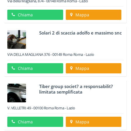
Via della Magliana, 874
-
00148
Roma
Roma -
Lazio
Chiama
Mappa
Solari 2 di scaccia adolfo e massimo snc
VIA DELLA MAGLIANA 376
-
00149
Roma
Roma -
Lazio
Chiama
Mappa
Tiber group societ? a responsabilit?
limitata semplificata
V. VELLETRI 49
-
00100
Roma
Roma -
Lazio
Chiama
Mappa