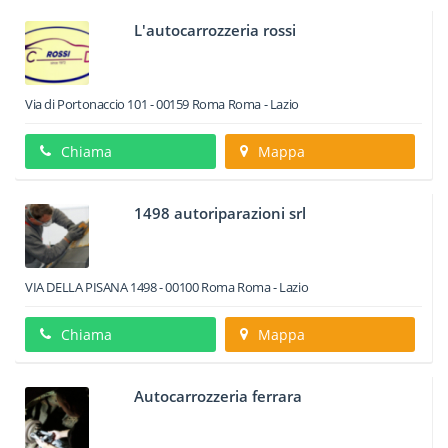
L'autocarrozzeria rossi
Via di Portonaccio 101
-
00159
Roma
Roma -
Lazio
Chiama
Mappa
1498 autoriparazioni srl
VIA DELLA PISANA 1498
-
00100
Roma
Roma -
Lazio
Chiama
Mappa
Autocarrozzeria ferrara