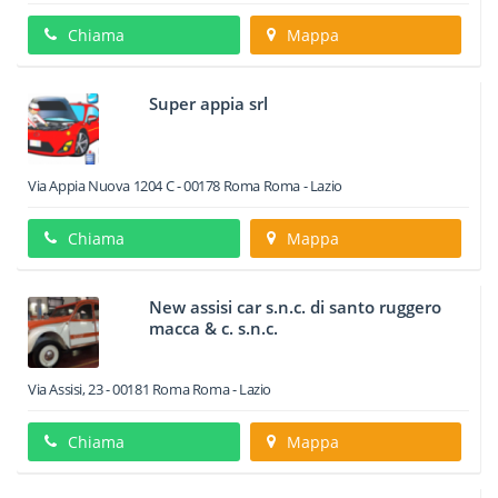
Chiama
Mappa
Super appia srl
Via Appia Nuova 1204 C
-
00178
Roma
Roma -
Lazio
Chiama
Mappa
New assisi car s.n.c. di santo ruggero
macca & c. s.n.c.
Via Assisi, 23
-
00181
Roma
Roma -
Lazio
Chiama
Mappa