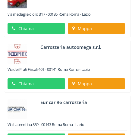
via medaglie d oro 317
-
00136
Roma
Roma -
Lazio
Chiama
Mappa
Carrozzeria autoomega s.r.l.
Via dei Prati Fiscali 401
-
00141
Roma
Roma -
Lazio
Chiama
Mappa
Eur car 96 carrozzeria
Via Laurentina 839
-
00143
Roma
Roma -
Lazio