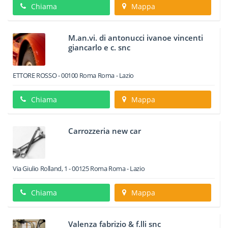
Chiama
Mappa
M.an.vi. di antonucci ivanoe vincenti
giancarlo e c. snc
ETTORE ROSSO
-
00100
Roma
Roma -
Lazio
Chiama
Mappa
Carrozzeria new car
Via Giulio Rolland, 1
-
00125
Roma
Roma -
Lazio
Chiama
Mappa
Valenza fabrizio & f.lli snc