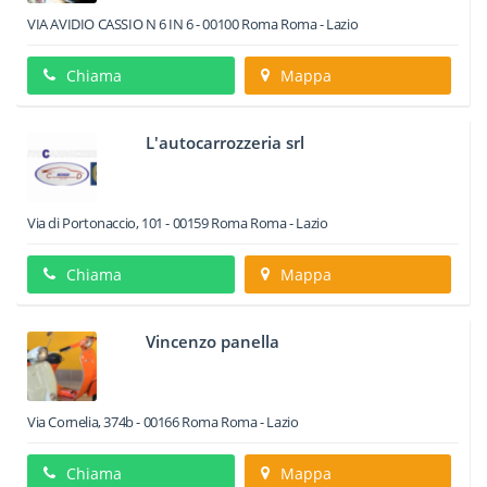
VIA AVIDIO CASSIO N 6 IN 6
-
00100
Roma
Roma -
Lazio
Chiama
Mappa
L'autocarrozzeria srl
Via di Portonaccio, 101
-
00159
Roma
Roma -
Lazio
Chiama
Mappa
Vincenzo panella
Via Cornelia, 374b
-
00166
Roma
Roma -
Lazio
Chiama
Mappa