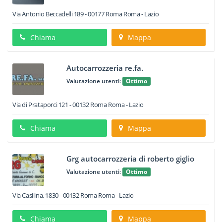
Via Antonio Beccadelli 189
-
00177
Roma
Roma -
Lazio
Chiama
Mappa
Autocarrozzeria re.fa.
Valutazione utenti:
Ottimo
Via di Prataporci 121
-
00132
Roma
Roma -
Lazio
Chiama
Mappa
Grg autocarrozzeria di roberto giglio
Valutazione utenti:
Ottimo
Via Casilina, 1830
-
00132
Roma
Roma -
Lazio
Chiama
Mappa