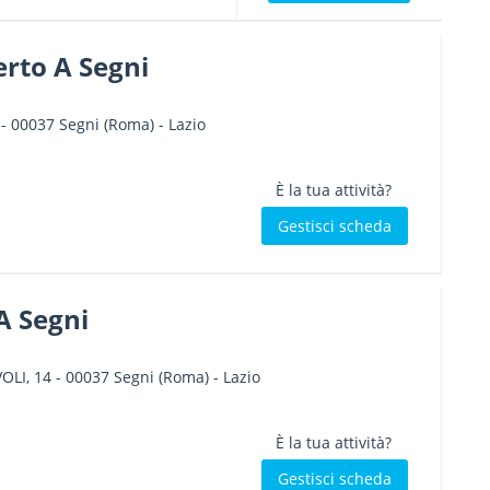
rto A Segni
-
00037
Segni
(Roma) -
Lazio
È la tua attività?
Gestisci scheda
 A Segni
OLI, 14
-
00037
Segni
(Roma) -
Lazio
È la tua attività?
Gestisci scheda