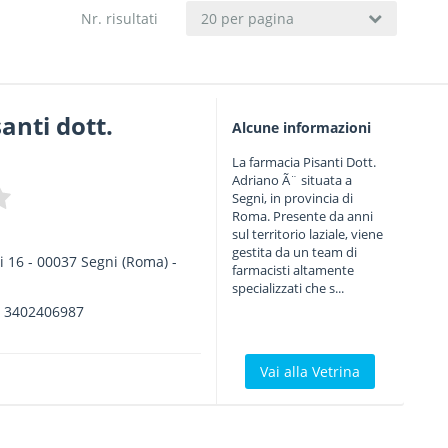
Nr. risultati
20 per pagina
anti dott.
Alcune informazioni
La farmacia Pisanti Dott.
Adriano Ã¨ situata a
Segni, in provincia di
Roma. Presente da anni
sul territorio laziale, viene
gestita da un team di
i 16
-
00037
Segni
(Roma) -
farmacisti altamente
specializzati che s...
.
3402406987
Vai alla Vetrina