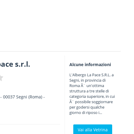
ace s.r.l.
Alcune informazioni
L'Albergo La Pace S.R.L. a
Segni, in provincia di
Roma Ã¨ un'ottima
struttura a tre stelle di
categoria superiore, in cui
-
00037
Segni
(Roma) -
Ã¨ possibile soggiornare
per godersi qualche
giorno di riposo i...
Vai alla Vetrina