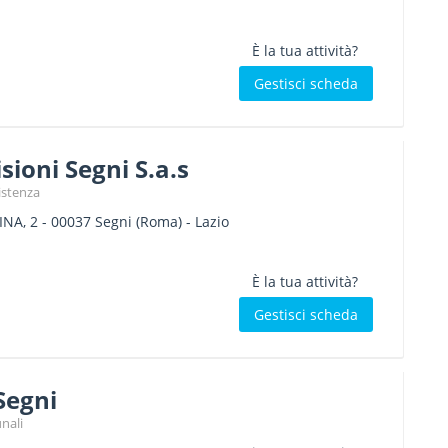
È la tua attività?
Gestisci scheda
sioni Segni S.a.s
sistenza
NA, 2
-
00037
Segni
(Roma) -
Lazio
È la tua attività?
Gestisci scheda
Segni
nali