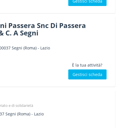
Gestisci scheda
ni Passera Snc Di Passera
 C. A Segni
00037
Segni
(Roma) -
Lazio
È la tua attività?
Gestisci scheda
iato e di solidarietà
37
Segni
(Roma) -
Lazio