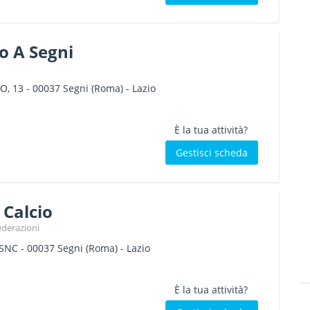
o A Segni
O, 13
-
00037
Segni
(Roma) -
Lazio
È la tua attività?
Gestisci scheda
 Calcio
ederazioni
 SNC
-
00037
Segni
(Roma) -
Lazio
È la tua attività?