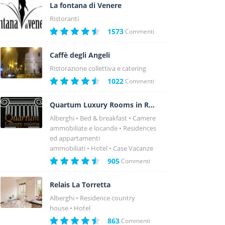
La fontana di Venere
Ristoranti
1573
Commenti
Caffè degli Angeli
Ristorazione collettiva e catering
1022
Commenti
Quartum Luxury Rooms in Rome
Alberghi
Bed & breakfast
Camere
ammobiliate e locande
Residences
ed appartamenti
ammobiliati
Hotel
Case Vacanze
905
Commenti
Relais La Torretta
Alberghi
Residence country
house
Hotel
863
Commenti