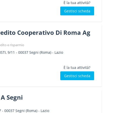
È la tua attività?
Gestisci scheda
redito Cooperativo Di Roma Ag
edito e risparmio
STI, 9/11
-
00037
Segni
(Roma) -
Lazio
È la tua attività?
Gestisci scheda
 A Segni
7
-
00037
Segni
(Roma) -
Lazio