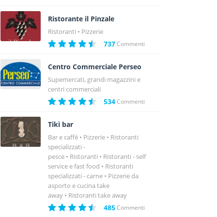
Ristorante il Pinzale
Ristoranti
Pizzerie
737
Commenti
Centro Commerciale Perseo
Supemercati, grandi magazzini e
centri commerciali
534
Commenti
Tiki bar
Bar e caffè
Pizzerie
Ristoranti
specializzati -
pesce
Ristoranti
Ristoranti - self
service e fast food
Ristoranti
specializzati - carne
Pizzerie da
asporto e cucina take
away
Ristoranti take away
485
Commenti