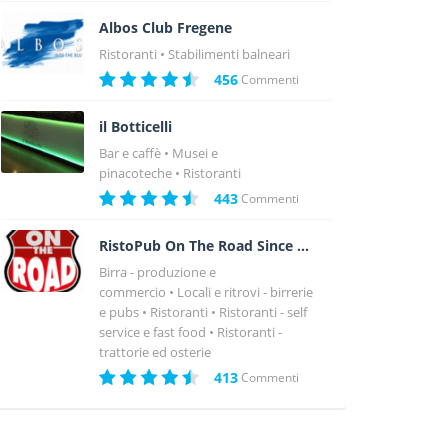
Albos Club Fregene
Ristoranti
Stabilimenti balneari
456
Commenti
il Botticelli
Bar e caffè
Musei e
pinacoteche
Ristoranti
443
Commenti
RistoPub On The Road Since 1980
Birra - produzione e
commercio
Locali e ritrovi - birrerie
e pubs
Ristoranti
Ristoranti - self
service e fast food
Ristoranti -
trattorie ed osterie
413
Commenti