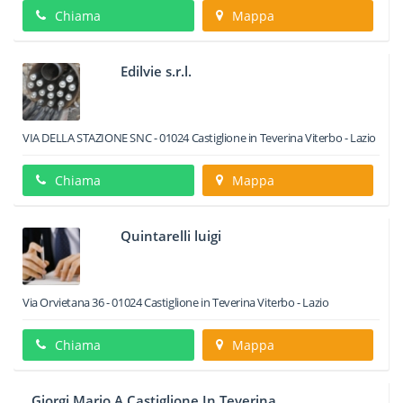
Chiama
Mappa
Edilvie s.r.l.
VIA DELLA STAZIONE SNC
-
01024
Castiglione in Teverina
Viterbo -
Lazio
Chiama
Mappa
Quintarelli luigi
Via Orvietana 36
-
01024
Castiglione in Teverina
Viterbo -
Lazio
Chiama
Mappa
Giorgi Mario A Castiglione In Teverina