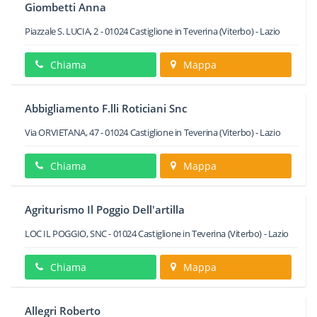
Giombetti Anna
Piazzale S. LUCIA, 2
-
01024
Castiglione in Teverina
(Viterbo) -
Lazio
Chiama
Mappa
Abbigliamento F.lli Roticiani Snc
Via ORVIETANA, 47
-
01024
Castiglione in Teverina
(Viterbo) -
Lazio
Chiama
Mappa
Agriturismo Il Poggio Dell'artilla
LOC IL POGGIO, SNC
-
01024
Castiglione in Teverina
(Viterbo) -
Lazio
Chiama
Mappa
Allegri Roberto