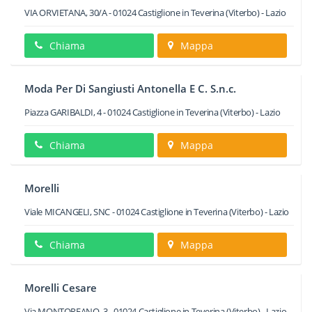
VIA ORVIETANA, 30/A
-
01024
Castiglione in Teverina
(Viterbo) -
Lazio
Chiama
Mappa
Moda Per Di Sangiusti Antonella E C. S.n.c.
Piazza GARIBALDI, 4
-
01024
Castiglione in Teverina
(Viterbo) -
Lazio
Chiama
Mappa
Morelli
Viale MICANGELI, SNC
-
01024
Castiglione in Teverina
(Viterbo) -
Lazio
Chiama
Mappa
Morelli Cesare
Via MONTORFANO, 3
-
01024
Castiglione in Teverina
(Viterbo) -
Lazio