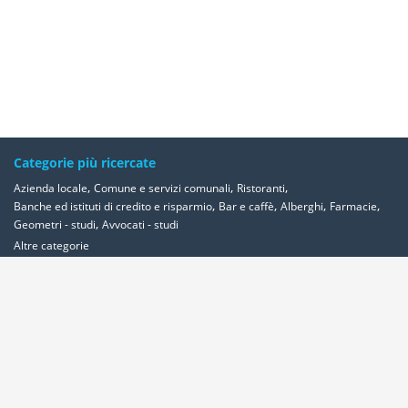
Categorie più ricercate
,
,
,
Azienda locale
Comune e servizi comunali
Ristoranti
,
,
,
,
Banche ed istituti di credito e risparmio
Bar e caffè
Alberghi
Farmacie
,
Geometri - studi
Avvocati - studi
Altre categorie
Località più ricercate
,
,
,
,
Abbadia-cerreto
Abano-terme
Abbadia-san-salvatore
Abbadia-lariana
,
,
,
,
,
,
,
Abetone
Abbiategrasso
Acerra
Abbasanta
Roma
Ancona
Alessandria
,
,
,
,
,
Milano
Acquaviva-delle-fonti
Acquapendente
Acqualagna
Acqui-terme
,
,
Bologna
Arezzo
Ardea
Altre Località
Area Clienti