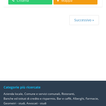
Chiama
Mappa
Successivo »
Categorie più ricercate
,
,
,
Azienda locale
Comune e servizi comunali
Ristoranti
,
,
,
,
Banche ed istituti di credito e risparmio
Bar e caffè
Alberghi
Farmacie
,
Geometri - studi
Avvocati - studi