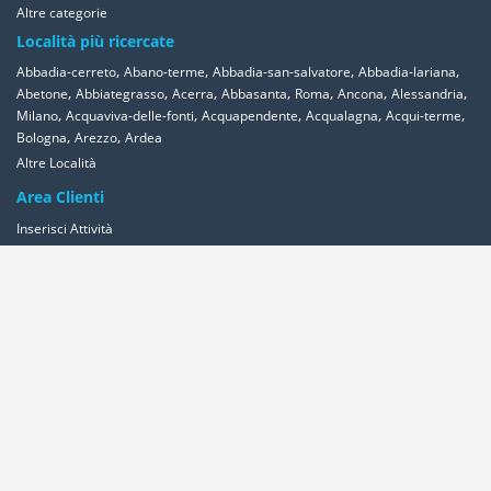
Altre categorie
Località più ricercate
,
,
,
,
Abbadia-cerreto
Abano-terme
Abbadia-san-salvatore
Abbadia-lariana
,
,
,
,
,
,
,
Abetone
Abbiategrasso
Acerra
Abbasanta
Roma
Ancona
Alessandria
,
,
,
,
,
Milano
Acquaviva-delle-fonti
Acquapendente
Acqualagna
Acqui-terme
,
,
Bologna
Arezzo
Ardea
Altre Località
Area Clienti
Inserisci Attività
Contattaci
Segnala
Overplace Network
Wi-fi
Coupon
Aziende
Reseller Oversync
Condizioni
Privacy
Cookies
© 2011-2026 Overplace. Tutti i diritti riservati.