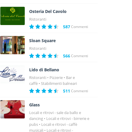
Osteria Del Cavolo
Ristoranti
587
Commenti
Sloan Square
Ristoranti
566
Commenti
Lido di Bellano
Ristoranti
Pizzerie
Bar e
caffè
Stabilimenti balneari
511
Commenti
Glass
Locali e ritrovi - sale da ballo e
dancing
Locali e ritrovi - birrerie e
pubs
Locali e ritrovi - caffè
musicali
Locali e ritrovi -