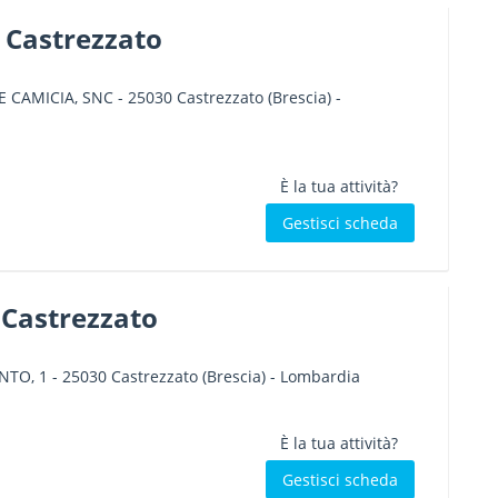
A Castrezzato
 CAMICIA, SNC
-
25030
Castrezzato
(Brescia) -
È la tua attività?
Gestisci scheda
Castrezzato
NTO, 1
-
25030
Castrezzato
(Brescia) -
Lombardia
È la tua attività?
Gestisci scheda