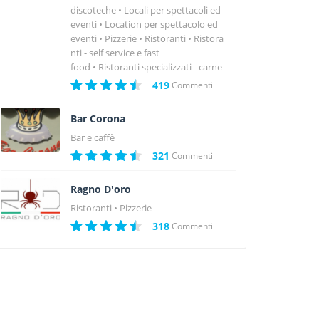
discoteche
Locali per spettacoli ed
eventi
Location per spettacolo ed
eventi
Pizzerie
Ristoranti
Ristora
nti - self service e fast
food
Ristoranti specializzati - carne
419
Commenti
Bar Corona
Bar e caffè
321
Commenti
Ragno D'oro
Ristoranti
Pizzerie
318
Commenti