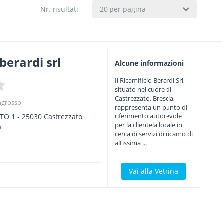
Nr. risultati
20 per pagina
berardi srl
Alcune informazioni
Il Ricamificio Berardi Srl,
situato nel cuore di
Castrezzato, Brescia,
ingrosso
rappresenta un punto di
riferimento autorevole
STO 1
-
25030
Castrezzato
per la clientela locale in
a
cerca di servizi di ricamo di
altissima ...
Vai alla Vetrina