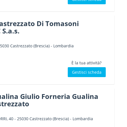
astrezzato Di Tomasoni
 S.a.s.
5030
Castrezzato
(Brescia) -
Lombardia
È la tua attività?
Gestisci scheda
alina Giulio Forneria Gualina
strezzato
RRI, 40
-
25030
Castrezzato
(Brescia) -
Lombardia