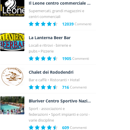
Il Leone centro commerciale a Lonato - Brescia
Supemercati, grandi magazzini e
centri commerciali
12039
Commenti
La Lanterna Beer Bar
Locali e ritrovi - birrerie e
pubs
Pizzerie
1905
Commenti
Chalet dei Rododendri
Bar e caffè
Ristoranti
Hotel
716
Commenti
Bluriver Centro Sportivo Nazionale
Sport - associazioni e
federazioni
Sport impianti e corsi -
varie discipline
609
Commenti