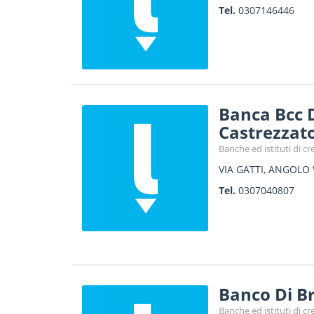
Tel.
0307146446
Banca Bcc 
Castrezzat
Banche ed istituti di cr
VIA GATTI, ANGOLO 
Tel.
0307040807
Banco Di Br
Banche ed istituti di cr