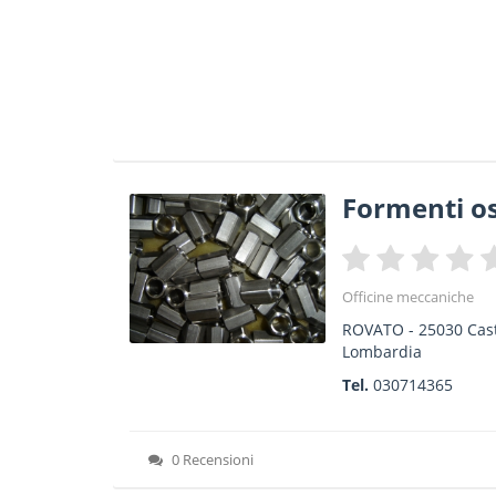
Formenti o
Officine meccaniche
ROVATO
-
25030
Cas
Lombardia
Tel.
030714365
0 Recensioni