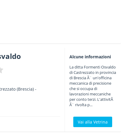
svaldo
Alcune informazioni
La ditta Formenti Osvaldo
di Castrezzato in provincia
di Brescia Ã¨ un'officina
meccanica di precisione
che si occupa di
trezzato
(Brescia) -
lavorazioni meccaniche
per conto terzi. L'attivitÃ
Ã¨ rivolta p...
Vai alla Vetrina