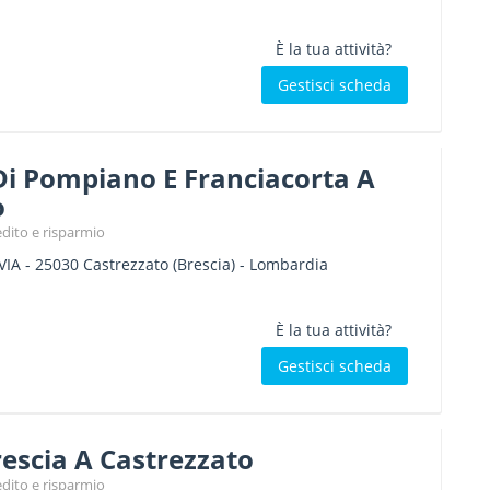
È la tua attività?
Gestisci scheda
Di Pompiano E Franciacorta A
o
edito e risparmio
VIA
-
25030
Castrezzato
(Brescia) -
Lombardia
È la tua attività?
Gestisci scheda
escia A Castrezzato
edito e risparmio