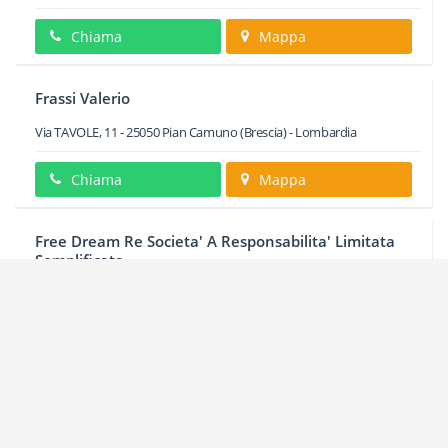
Chiama
Mappa
Frassi Valerio
Via TAVOLE, 11
-
25050
Pian Camuno
(Brescia) -
Lombardia
Chiama
Mappa
Free Dream Re Societa' A Responsabilita' Limitata
Semplificata
Via DON PENNACCHIO, 18
-
25050
Pian Camuno
(Brescia) -
Lombardia
Chiama
Mappa
Gabe Service S.r.l.
Via PROVINCIALE, 13
-
25050
Pian Camuno
(Brescia) -
Lombardia