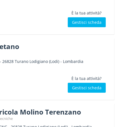
È la tua attività?
Gestisci scheda
aetano
-
26828
Turano Lodigiano
(Lodi) -
Lombardia
È la tua attività?
Gestisci scheda
ricola Molino Terenzano
tecniche
 SNC
-
26828
Turano Lodigiano
(Lodi) -
Lombardia