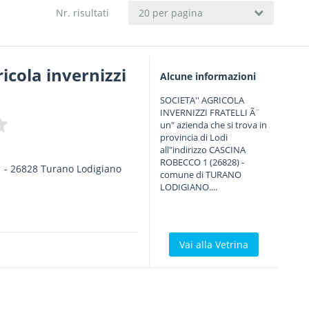
Nr. risultati
20 per pagina
ricola invernizzi
Alcune informazioni
SOCIETA'' AGRICOLA
INVERNIZZI FRATELLI Ã¨
un" azienda che si trova in
provincia di Lodi
all"indirizzo CASCINA
ROBECCO 1 (26828) -
1
-
26828
Turano Lodigiano
comune di TURANO
LODIGIANO....
Vai alla Vetrina