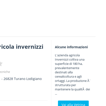
ricola invernizzi
Alcune informazioni
L'azienda agricola
Invernizzi coltiva una
superficie di 180 ha,
prevalentemente
ecniche
destinati alla
cerealicoltura e agli
1
-
26828
Turano Lodigiano
ortaggi. La produzione Ã¨
strutturata per
mantenere la qualitÃ dei
...
Vai alla Vetrina