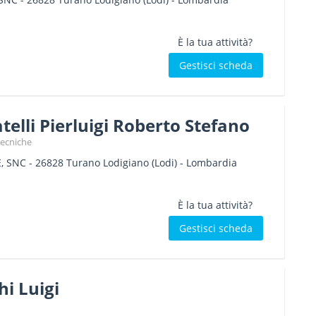
È la tua attività?
Gestisci scheda
atelli Pierluigi Roberto Stefano
tecniche
, SNC
-
26828
Turano Lodigiano
(Lodi) -
Lombardia
È la tua attività?
Gestisci scheda
i Luigi