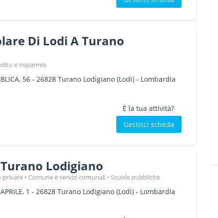
lare Di Lodi A Turano
edito e risparmio
BLICA, 56
-
26828
Turano Lodigiano
(Lodi) -
Lombardia
È la tua attività?
Gestisci scheda
Turano Lodigiano
 private
Comune e servizi comunali
Scuole pubbliche
APRILE, 1
-
26828
Turano Lodigiano
(Lodi) -
Lombardia