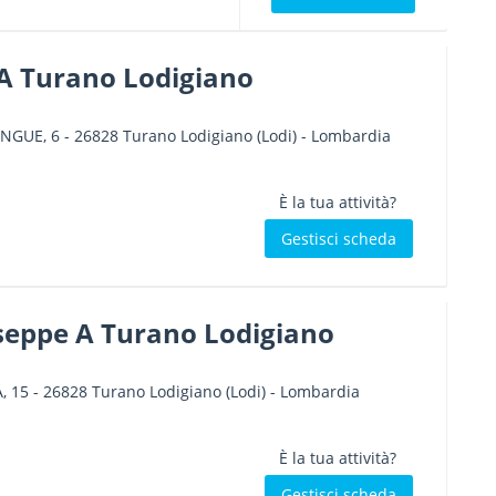
l. A Turano Lodigiano
ANGUE, 6
-
26828
Turano Lodigiano
(Lodi) -
Lombardia
È la tua attività?
Gestisci scheda
useppe A Turano Lodigiano
, 15
-
26828
Turano Lodigiano
(Lodi) -
Lombardia
È la tua attività?
Gestisci scheda