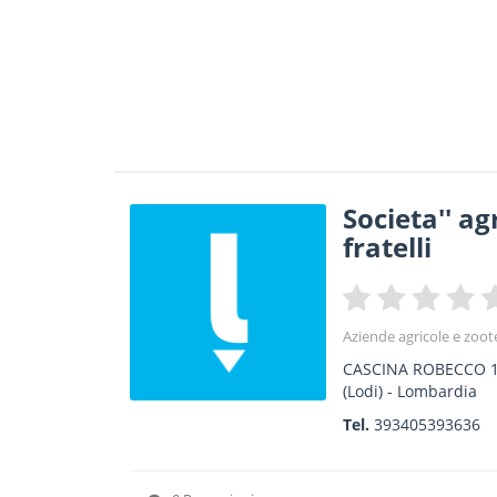
Societa'' ag
fratelli
Aziende agricole e zoot
CASCINA ROBECCO 
(Lodi) -
Lombardia
Tel.
393405393636