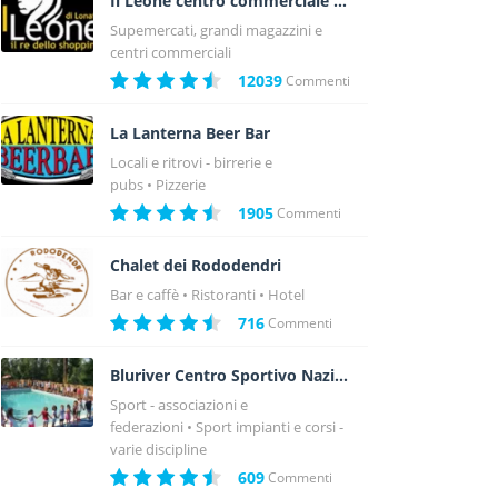
Il Leone centro commerciale a Lonato - Brescia
Supemercati, grandi magazzini e
centri commerciali
12039
Commenti
La Lanterna Beer Bar
Locali e ritrovi - birrerie e
pubs
Pizzerie
1905
Commenti
Chalet dei Rododendri
Bar e caffè
Ristoranti
Hotel
716
Commenti
Bluriver Centro Sportivo Nazionale
Sport - associazioni e
federazioni
Sport impianti e corsi -
varie discipline
609
Commenti