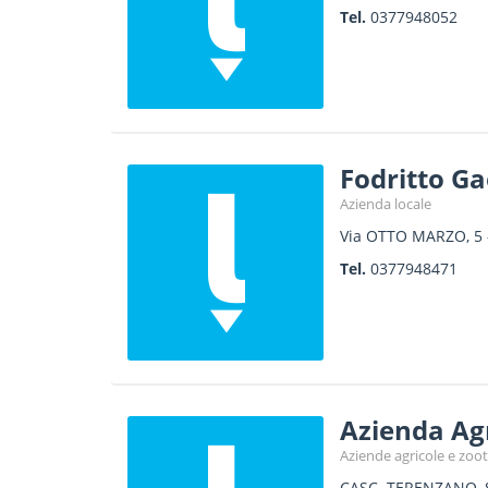
Tel.
0377948052
Fodritto G
Azienda locale
Via OTTO MARZO, 5
Tel.
0377948471
Azienda Ag
Aziende agricole e zoo
CASC. TERENZANO,