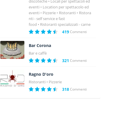
discoteche
Locali per spettacoli ed
eventi
Location per spettacolo ed
eventi
Pizzerie
Ristoranti
Ristora
nti - self service e fast
food
Ristoranti specializzati - carne
419
Commenti
Bar Corona
Bar e caffè
321
Commenti
Ragno D'oro
Ristoranti
Pizzerie
318
Commenti