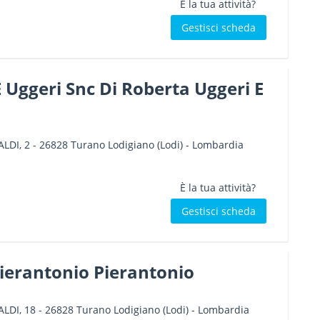
È la tua attività?
Gestisci scheda
 Uggeri Snc Di Roberta Uggeri E
LDI, 2
-
26828
Turano Lodigiano
(Lodi) -
Lombardia
È la tua attività?
Gestisci scheda
ierantonio Pierantonio
LDI, 18
-
26828
Turano Lodigiano
(Lodi) -
Lombardia