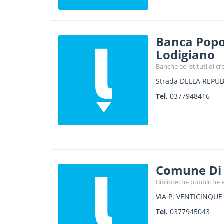
Banca Popo
Lodigiano
Banche ed istituti di cr
Strada DELLA REPUB
Tel.
0377948416
Comune Di 
Biblioteche pubbliche e
VIA P. VENTICINQUE 
Tel.
0377945043