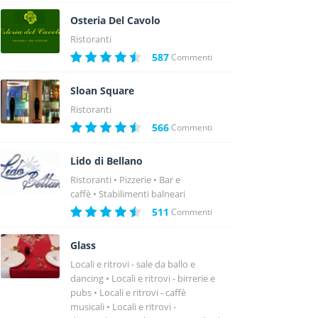
Osteria Del Cavolo
Ristoranti
587
Commenti
Sloan Square
Ristoranti
566
Commenti
Lido di Bellano
Ristoranti
Pizzerie
Bar e
caffè
Stabilimenti balneari
511
Commenti
Glass
Locali e ritrovi - sale da ballo e
dancing
Locali e ritrovi - birrerie e
pubs
Locali e ritrovi - caffè
musicali
Locali e ritrovi -