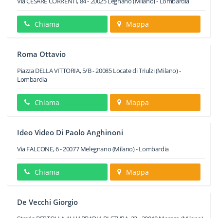
Via CESARE CORRENTI, 84
-
20025
Legnano
(Milano) -
Lombardia
Chiama
Mappa
Roma Ottavio
Piazza DELLA VITTORIA, 5/B
-
20085
Locate di Triulzi
(Milano) -
Lombardia
Chiama
Mappa
Ideo Video Di Paolo Anghinoni
Via FALCONE, 6
-
20077
Melegnano
(Milano) -
Lombardia
Chiama
Mappa
De Vecchi Giorgio