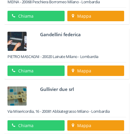
MEINA
-
20068
Peschiera Borromeo
Milano -
Lombardia
Chiama
Mappa
Gandellini federica
PIETRO MASCAGNI
-
20020
Lainate
Milano -
Lombardia
Chiama
Mappa
Gullivier due srl
Via Misericordia, 16
-
20081
Abbiategrasso
Milano -
Lombardia
Chiama
Mappa