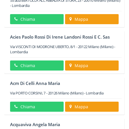
Strada BERTOLLA ALL'ABBADIA DI STURA, 23
-
20010
Mesero
(Milano)
-
Lombardia
Chiama
Mappa
Acies Paolo Rossi Di Irene Landoni Rossi E C. Sas
Via VISCONTI DI MODRONE UBERTO, 8/1
-
20122
Milano
(Milano) -
Lombardia
Chiama
Mappa
Acm Di Celli Anna Maria
Via PORTO CORSINI, 7
-
20126
Milano
(Milano) -
Lombardia
Chiama
Mappa
Acquaviva Angela Maria