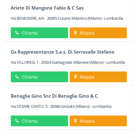
Ariete Di Mangone Fabio & C Sas
Via BENESSERE, 4/A
-
20095
Cusano Milanino
(Milano) -
Lombardia
Chiama
Mappa
Gs Rappresentanze S.a.s. Di Serravalle Stefano
Via VILLORESI, 1
-
20024
Garbagnate Milanese
(Milano) -
Lombardia
Chiama
Mappa
Benaglia Gino Snc Di Benaglia Gino & C
Via CESARE CANTU', 5
-
20060
Gessate
(Milano) -
Lombardia
Chiama
Mappa