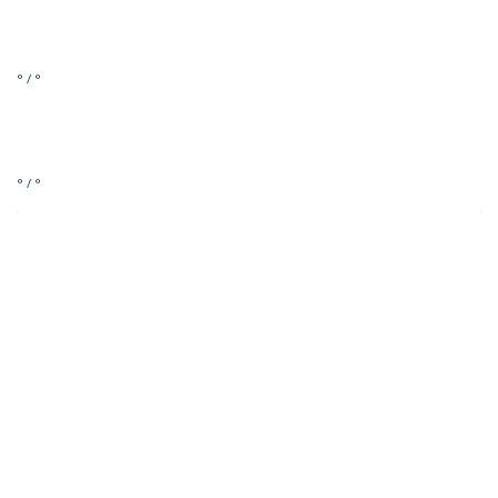
° / °
° / °