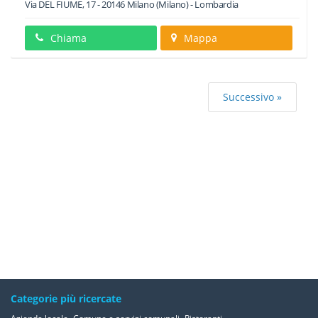
Via DEL FIUME, 17
-
20146
Milano
(Milano) -
Lombardia
Chiama
Mappa
Successivo »
Categorie più ricercate
,
,
,