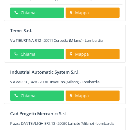
Chiama
Mappa
Temis S.r.l.
Via TIBURTINA, 912
-
20011
Corbetta
(Milano) -
Lombardia
Chiama
Mappa
Industrial Automatic System S.r.l.
Via VARESE, 34/A
-
20010
Inveruno
(Milano) -
Lombardia
Chiama
Mappa
Cad Progetti Meccanici S.r.l.
Piazza DANTE ALIGHIERI, 13
-
20020
Lainate
(Milano) -
Lombardia