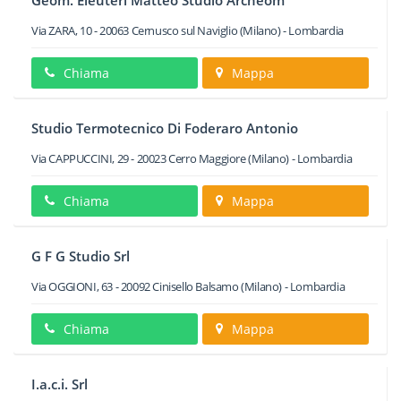
Geom. Eleuteri Matteo Studio Archeom
Via ZARA, 10
-
20063
Cernusco sul Naviglio
(Milano) -
Lombardia
Chiama
Mappa
Studio Termotecnico Di Foderaro Antonio
Via CAPPUCCINI, 29
-
20023
Cerro Maggiore
(Milano) -
Lombardia
Chiama
Mappa
G F G Studio Srl
Via OGGIONI, 63
-
20092
Cinisello Balsamo
(Milano) -
Lombardia
Chiama
Mappa
I.a.c.i. Srl