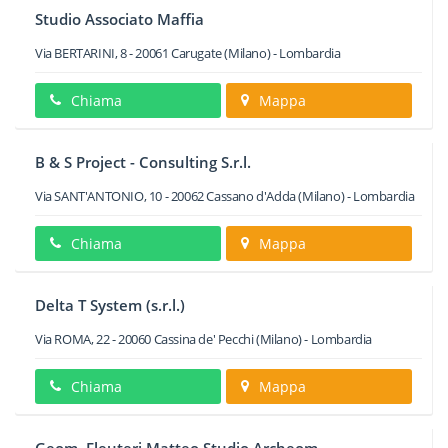
Studio Associato Maffia
Via BERTARINI, 8
-
20061
Carugate
(Milano) -
Lombardia
Chiama
Mappa
B & S Project - Consulting S.r.l.
Via SANT'ANTONIO, 10
-
20062
Cassano d'Adda
(Milano) -
Lombardia
Chiama
Mappa
Delta T System (s.r.l.)
Via ROMA, 22
-
20060
Cassina de' Pecchi
(Milano) -
Lombardia
Chiama
Mappa