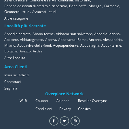
Azienda locale
Comune e servizi comunali
Ristoranti
,
,
,
,
Banche ed istituti di credito e risparmio
Bar e caffè
Alberghi
Farmacie
,
Geometri - studi
Avvocati - studi
Altre categorie
Località più ricercate
,
,
,
,
Abbadia-cerreto
Abano-terme
Abbadia-san-salvatore
Abbadia-lariana
,
,
,
,
,
,
,
Abetone
Abbiategrasso
Acerra
Abbasanta
Roma
Ancona
Alessandria
,
,
,
,
,
Milano
Acquaviva-delle-fonti
Acquapendente
Acqualagna
Acqui-terme
,
,
Bologna
Arezzo
Ardea
Altre Località
Area Clienti
Inserisci Attività
Contattaci
Segnala
Overplace Network
Wi-fi
Coupon
Aziende
Reseller Oversync
Condizioni
Privacy
Cookies