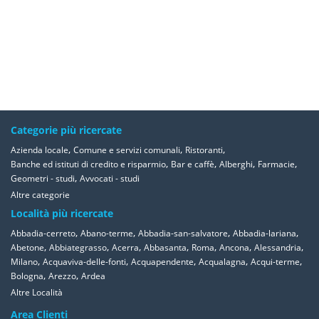
Categorie più ricercate
,
,
,
Azienda locale
Comune e servizi comunali
Ristoranti
,
,
,
,
Banche ed istituti di credito e risparmio
Bar e caffè
Alberghi
Farmacie
,
Geometri - studi
Avvocati - studi
Altre categorie
Località più ricercate
,
,
,
,
Abbadia-cerreto
Abano-terme
Abbadia-san-salvatore
Abbadia-lariana
,
,
,
,
,
,
,
Abetone
Abbiategrasso
Acerra
Abbasanta
Roma
Ancona
Alessandria
,
,
,
,
,
Milano
Acquaviva-delle-fonti
Acquapendente
Acqualagna
Acqui-terme
,
,
Bologna
Arezzo
Ardea
Altre Località
Area Clienti