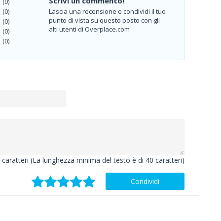
Scrivi un commento!
(0)
Lascia una recensione e condividi il tuo
(0)
punto di vista su questo posto con gli
(0)
alti utenti di Overplace.com
(0)
(0)
caratteri (La lunghezza minima del testo è di 40 caratteri)
Condividi