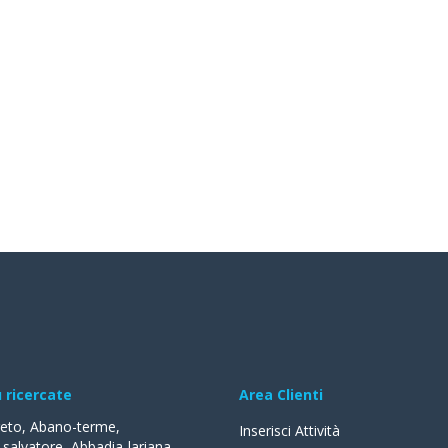
ù ricercate
Area Clienti
reto
,
Abano-terme
,
Inserisci Attività
-salvatore
,
Abbadia-lariana
,