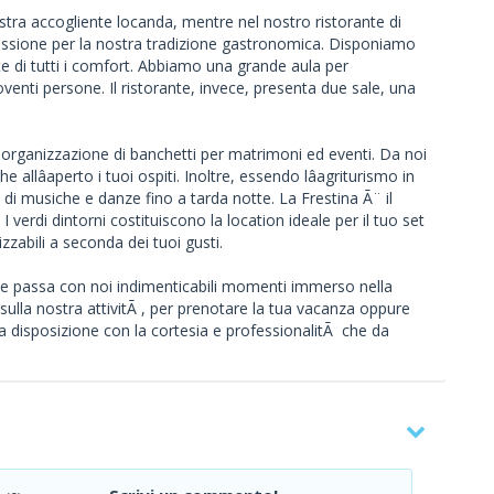
ostra accogliente locanda, mentre nel nostro ristorante di
passione per la nostra tradizione gastronomica. Disponiamo
te di tutti i comfort. Abbiamo una grande aula per
enti persone. Il ristorante, invece, presenta due sale, una
âorganizzazione di banchetti per matrimoni ed eventi. Da noi
 allâaperto i tuoi ospiti. Inoltre, essendo lâagriturismo in
 di musiche e danze fino a tarda notte. La Frestina Ã¨ il
I verdi dintorni costituiscono la location ideale per il tuo set
zzabili a seconda dei tuoi gusti.
o e passa con noi indimenticabili momenti immerso nella
sulla nostra attivitÃ , per prenotare la tua vacanza oppure
a disposizione con la cortesia e professionalitÃ che da