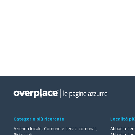
Categorie più ricercate
Località pi
Azienda locale
,
Comune e servizi comunali
,
Abbadia-cer
Ristoranti
,
Abbadia-san