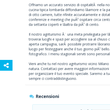
Offriamo un accurato servizio di ospitalitÃ nella n
cucina tipica lombarda diffondiamo lâamore e la 
di otto camere, tutte rifinite accuratamente e dota
conferenze e meeting che puÃ² ospitare circa centov
da settanta coperti e lâaltra da piÃ¹ di cento.
Il nostro agriturismo Ã¨ una meta privilegiata per l
troverai luoghi e spazi per accogliere sia al chiuso che
aperta campagna, sarÃ possibile protrarre lâorario
luogo per festeggiare anche il tuo giorno piÃ¹ bello. 
fotografico. I menu stagionali serviti sono personali
Vieni anche tu nel nostro agriturismo vicino Milan
natura. Contattaci per avere maggiori informazioni 
per organizzare il tuo evento speciale. Saremo a tu
sempre ci contraddistinguono.
Recensioni